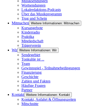
Musiksendungen
Wortsendungen
Lokalredaktions-Podcasts
Über das Musikprogramm
Trug und Schein
Mitmachen
Weitere Informationen: Mitmachen
Kursangebote
Kinderradio
Praktika
Mitgliedschaft
Trägerverein
Wir
Weitere Informationen: Wir
Sendegebiet
Tonkuhle ist ...
Team
Gewinnspiel - Teilnahmebedingungen
Finanzierung
Geschichte
Zahlen und Fakten
Häufige Fragen
Partner
Kontakt
Weitere Informationen: Kontakt
Kontakt, Anfahrt & Öffnungszeiten
Mitschnitte