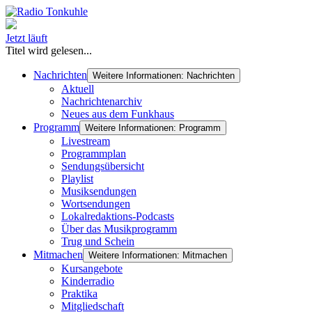
Jetzt läuft
Titel wird gelesen...
Nachrichten
Weitere Informationen: Nachrichten
Aktuell
Nachrichtenarchiv
Neues aus dem Funkhaus
Programm
Weitere Informationen: Programm
Livestream
Programmplan
Sendungsübersicht
Playlist
Musiksendungen
Wortsendungen
Lokalredaktions-Podcasts
Über das Musikprogramm
Trug und Schein
Mitmachen
Weitere Informationen: Mitmachen
Kursangebote
Kinderradio
Praktika
Mitgliedschaft