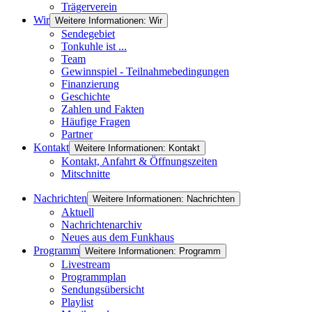
Trägerverein
Wir
Weitere Informationen: Wir
Sendegebiet
Tonkuhle ist ...
Team
Gewinnspiel - Teilnahmebedingungen
Finanzierung
Geschichte
Zahlen und Fakten
Häufige Fragen
Partner
Kontakt
Weitere Informationen: Kontakt
Kontakt, Anfahrt & Öffnungszeiten
Mitschnitte
Nachrichten
Weitere Informationen: Nachrichten
Aktuell
Nachrichtenarchiv
Neues aus dem Funkhaus
Programm
Weitere Informationen: Programm
Livestream
Programmplan
Sendungsübersicht
Playlist