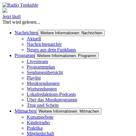
Jetzt läuft
Titel wird gelesen...
Nachrichten
Weitere Informationen: Nachrichten
Aktuell
Nachrichtenarchiv
Neues aus dem Funkhaus
Programm
Weitere Informationen: Programm
Livestream
Programmplan
Sendungsübersicht
Playlist
Musiksendungen
Wortsendungen
Lokalredaktions-Podcasts
Über das Musikprogramm
Trug und Schein
Mitmachen
Weitere Informationen: Mitmachen
Kursangebote
Kinderradio
Praktika
Mitgliedschaft