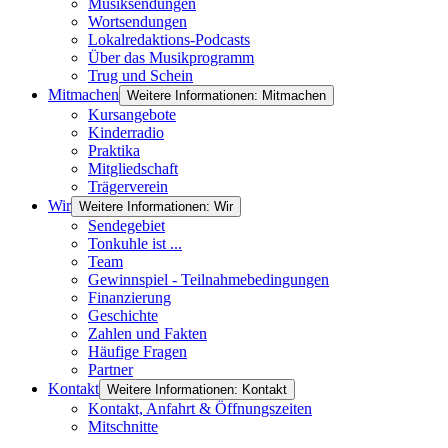
Musiksendungen
Wortsendungen
Lokalredaktions-Podcasts
Über das Musikprogramm
Trug und Schein
Mitmachen
Weitere Informationen: Mitmachen
Kursangebote
Kinderradio
Praktika
Mitgliedschaft
Trägerverein
Wir
Weitere Informationen: Wir
Sendegebiet
Tonkuhle ist ...
Team
Gewinnspiel - Teilnahmebedingungen
Finanzierung
Geschichte
Zahlen und Fakten
Häufige Fragen
Partner
Kontakt
Weitere Informationen: Kontakt
Kontakt, Anfahrt & Öffnungszeiten
Mitschnitte