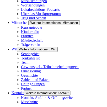
Musiksendungen
Wortsendungen
Lokalredaktions-Podcasts
Über das Musikprogramm
Trug und Schein
Mitmachen
Weitere Informationen: Mitmachen
Kursangebote
Kinderradio
Praktika
Mitgliedschaft
Trägerverein
Wir
Weitere Informationen: Wir
Sendegebiet
Tonkuhle ist ...
Team
Gewinnspiel - Teilnahmebedingungen
Finanzierung
Geschichte
Zahlen und Fakten
Häufige Fragen
Partner
Kontakt
Weitere Informationen: Kontakt
Kontakt, Anfahrt & Öffnungszeiten
Mitschnitte