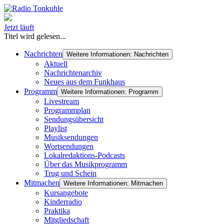
Jetzt läuft
Titel wird gelesen...
Nachrichten
Weitere Informationen: Nachrichten
Aktuell
Nachrichtenarchiv
Neues aus dem Funkhaus
Programm
Weitere Informationen: Programm
Livestream
Programmplan
Sendungsübersicht
Playlist
Musiksendungen
Wortsendungen
Lokalredaktions-Podcasts
Über das Musikprogramm
Trug und Schein
Mitmachen
Weitere Informationen: Mitmachen
Kursangebote
Kinderradio
Praktika
Mitgliedschaft