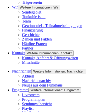
Trägerverein
Wir
Weitere Informationen: Wir
Sendegebiet
Tonkuhle ist ...
Team
Gewinnspiel - Teilnahmebedingungen
Finanzierung
Geschichte
Zahlen und Fakten
Häufige Fragen
Partner
Kontakt
Weitere Informationen: Kontakt
Kontakt, Anfahrt & Öffnungszeiten
Mitschnitte
Nachrichten
Weitere Informationen: Nachrichten
Aktuell
Nachrichtenarchiv
Neues aus dem Funkhaus
Programm
Weitere Informationen: Programm
Livestream
Programmplan
Sendungsübersicht
Playlist