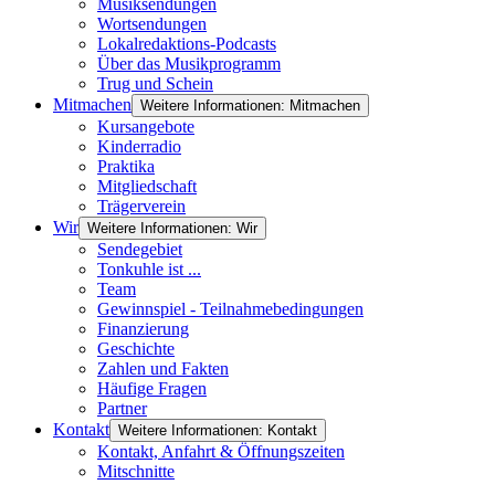
Musiksendungen
Wortsendungen
Lokalredaktions-Podcasts
Über das Musikprogramm
Trug und Schein
Mitmachen
Weitere Informationen: Mitmachen
Kursangebote
Kinderradio
Praktika
Mitgliedschaft
Trägerverein
Wir
Weitere Informationen: Wir
Sendegebiet
Tonkuhle ist ...
Team
Gewinnspiel - Teilnahmebedingungen
Finanzierung
Geschichte
Zahlen und Fakten
Häufige Fragen
Partner
Kontakt
Weitere Informationen: Kontakt
Kontakt, Anfahrt & Öffnungszeiten
Mitschnitte