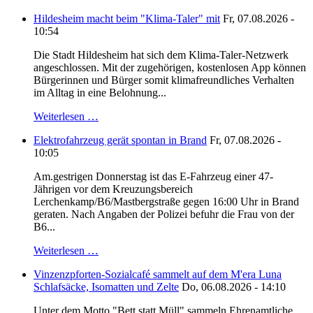
Hildesheim macht beim "Klima-Taler" mit
Fr, 07.08.2026 -
10:54
Die Stadt Hildesheim hat sich dem Klima-Taler-Netzwerk
angeschlossen. Mit der zugehörigen, kostenlosen App können
Bürgerinnen und Bürger somit klimafreundliches Verhalten
im Alltag in eine Belohnung...
Weiterlesen …
Elektrofahrzeug gerät spontan in Brand
Fr, 07.08.2026 -
10:05
Am.gestrigen Donnerstag ist das E-Fahrzeug einer 47-
Jährigen vor dem Kreuzungsbereich
Lerchenkamp/B6/Mastbergstraße gegen 16:00 Uhr in Brand
geraten. Nach Angaben der Polizei befuhr die Frau von der
B6...
Weiterlesen …
Vinzenzpforten-Sozialcafé sammelt auf dem M'era Luna
Schlafsäcke, Isomatten und Zelte
Do, 06.08.2026 - 14:10
Unter dem Motto "Bett statt Müll" sammeln Ehrenamtliche