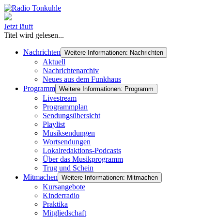
Jetzt läuft
Titel wird gelesen...
Nachrichten
Weitere Informationen: Nachrichten
Aktuell
Nachrichtenarchiv
Neues aus dem Funkhaus
Programm
Weitere Informationen: Programm
Livestream
Programmplan
Sendungsübersicht
Playlist
Musiksendungen
Wortsendungen
Lokalredaktions-Podcasts
Über das Musikprogramm
Trug und Schein
Mitmachen
Weitere Informationen: Mitmachen
Kursangebote
Kinderradio
Praktika
Mitgliedschaft