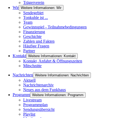
Trägerverein
Wir
Weitere Informationen: Wir
Sendegebiet
Tonkuhle ist ...
Team
Gewinnspiel - Teilnahmebedingungen
Finanzierung
Geschichte
Zahlen und Fakten
Häufige Fragen
Partner
Kontakt
Weitere Informationen: Kontakt
Kontakt, Anfahrt & Öffnungszeiten
Mitschnitte
Nachrichten
Weitere Informationen: Nachrichten
Aktuell
Nachrichtenarchiv
Neues aus dem Funkhaus
Programm
Weitere Informationen: Programm
Livestream
Programmplan
Sendungsübersicht
Playlist