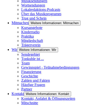
Musiksendungen
Wortsendungen
Lokalredaktions-Podcasts
Über das Musikprogramm
Trug und Schein
Mitmachen
Weitere Informationen: Mitmachen
Kursangebote
Kinderradio
Praktika
Mitgliedschaft
Trägerverein
Wir
Weitere Informationen: Wir
Sendegebiet
Tonkuhle ist ...
Team
Gewinnspiel - Teilnahmebedingungen
Finanzierung
Geschichte
Zahlen und Fakten
Häufige Fragen
Partner
Kontakt
Weitere Informationen: Kontakt
Kontakt, Anfahrt & Öffnungszeiten
Mitschnitte