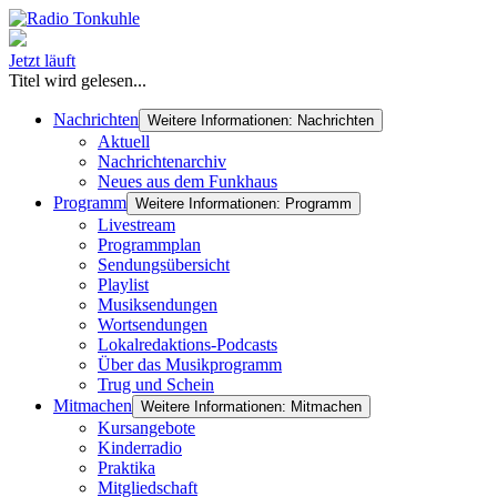
Jetzt läuft
Titel wird gelesen...
Nachrichten
Weitere Informationen: Nachrichten
Aktuell
Nachrichtenarchiv
Neues aus dem Funkhaus
Programm
Weitere Informationen: Programm
Livestream
Programmplan
Sendungsübersicht
Playlist
Musiksendungen
Wortsendungen
Lokalredaktions-Podcasts
Über das Musikprogramm
Trug und Schein
Mitmachen
Weitere Informationen: Mitmachen
Kursangebote
Kinderradio
Praktika
Mitgliedschaft