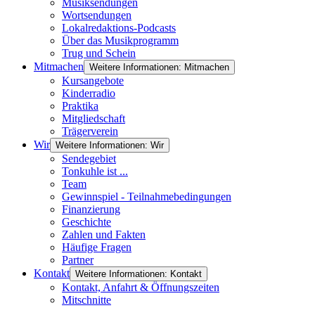
Musiksendungen
Wortsendungen
Lokalredaktions-Podcasts
Über das Musikprogramm
Trug und Schein
Mitmachen
Weitere Informationen: Mitmachen
Kursangebote
Kinderradio
Praktika
Mitgliedschaft
Trägerverein
Wir
Weitere Informationen: Wir
Sendegebiet
Tonkuhle ist ...
Team
Gewinnspiel - Teilnahmebedingungen
Finanzierung
Geschichte
Zahlen und Fakten
Häufige Fragen
Partner
Kontakt
Weitere Informationen: Kontakt
Kontakt, Anfahrt & Öffnungszeiten
Mitschnitte