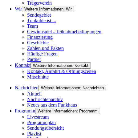
Trägerverein
Wir
Weitere Informationen: Wir
Sendegebiet
Tonkuhle ist ...
Team
Gewinnspiel - Teilnahmebedingungen
Finanzierung
Geschichte
Zahlen und Fakten
Häufige Fragen
Partner
Kontakt
Weitere Informationen: Kontakt
Kontakt, Anfahrt & Öffnungszeiten
Mitschnitte
Nachrichten
Weitere Informationen: Nachrichten
Aktuell
Nachrichtenarchiv
Neues aus dem Funkhaus
Programm
Weitere Informationen: Programm
Livestream
Programmplan
Sendungsübersicht
Playlist