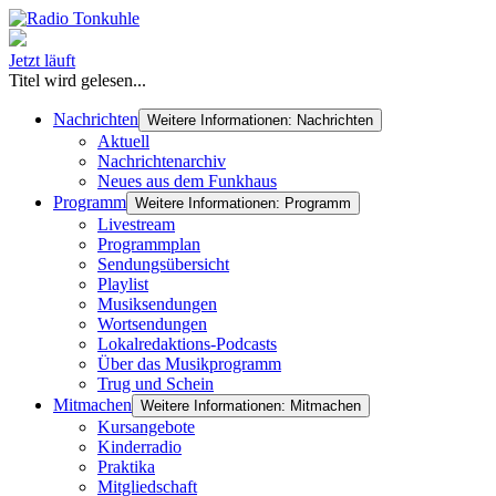
Jetzt läuft
Titel wird gelesen...
Nachrichten
Weitere Informationen: Nachrichten
Aktuell
Nachrichtenarchiv
Neues aus dem Funkhaus
Programm
Weitere Informationen: Programm
Livestream
Programmplan
Sendungsübersicht
Playlist
Musiksendungen
Wortsendungen
Lokalredaktions-Podcasts
Über das Musikprogramm
Trug und Schein
Mitmachen
Weitere Informationen: Mitmachen
Kursangebote
Kinderradio
Praktika
Mitgliedschaft