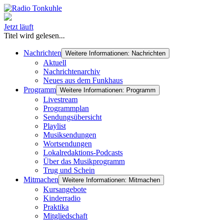
Jetzt läuft
Titel wird gelesen...
Nachrichten
Weitere Informationen: Nachrichten
Aktuell
Nachrichtenarchiv
Neues aus dem Funkhaus
Programm
Weitere Informationen: Programm
Livestream
Programmplan
Sendungsübersicht
Playlist
Musiksendungen
Wortsendungen
Lokalredaktions-Podcasts
Über das Musikprogramm
Trug und Schein
Mitmachen
Weitere Informationen: Mitmachen
Kursangebote
Kinderradio
Praktika
Mitgliedschaft