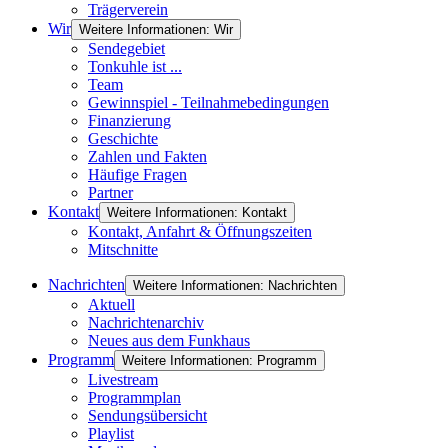
Trägerverein
Wir
Weitere Informationen: Wir
Sendegebiet
Tonkuhle ist ...
Team
Gewinnspiel - Teilnahmebedingungen
Finanzierung
Geschichte
Zahlen und Fakten
Häufige Fragen
Partner
Kontakt
Weitere Informationen: Kontakt
Kontakt, Anfahrt & Öffnungszeiten
Mitschnitte
Nachrichten
Weitere Informationen: Nachrichten
Aktuell
Nachrichtenarchiv
Neues aus dem Funkhaus
Programm
Weitere Informationen: Programm
Livestream
Programmplan
Sendungsübersicht
Playlist