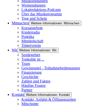
Musiksendungen
Wortsendungen
Lokalredaktions-Podcasts
Über das Musikprogramm
Trug und Schein
Mitmachen
Weitere Informationen: Mitmachen
Kursangebote
Kinderradio
Praktika
Mitgliedschaft
Trägerverein
Wir
Weitere Informationen: Wir
Sendegebiet
Tonkuhle ist ...
Team
Gewinnspiel - Teilnahmebedingungen
Finanzierung
Geschichte
Zahlen und Fakten
Häufige Fragen
Partner
Kontakt
Weitere Informationen: Kontakt
Kontakt, Anfahrt & Öffnungszeiten
Mitschnitte