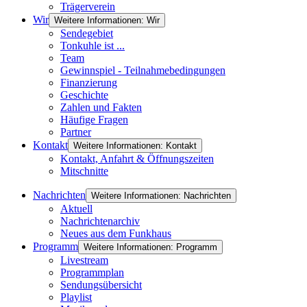
Trägerverein
Wir
Weitere Informationen: Wir
Sendegebiet
Tonkuhle ist ...
Team
Gewinnspiel - Teilnahmebedingungen
Finanzierung
Geschichte
Zahlen und Fakten
Häufige Fragen
Partner
Kontakt
Weitere Informationen: Kontakt
Kontakt, Anfahrt & Öffnungszeiten
Mitschnitte
Nachrichten
Weitere Informationen: Nachrichten
Aktuell
Nachrichtenarchiv
Neues aus dem Funkhaus
Programm
Weitere Informationen: Programm
Livestream
Programmplan
Sendungsübersicht
Playlist