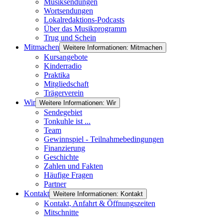
Musiksendungen
Wortsendungen
Lokalredaktions-Podcasts
Über das Musikprogramm
Trug und Schein
Mitmachen
Weitere Informationen: Mitmachen
Kursangebote
Kinderradio
Praktika
Mitgliedschaft
Trägerverein
Wir
Weitere Informationen: Wir
Sendegebiet
Tonkuhle ist ...
Team
Gewinnspiel - Teilnahmebedingungen
Finanzierung
Geschichte
Zahlen und Fakten
Häufige Fragen
Partner
Kontakt
Weitere Informationen: Kontakt
Kontakt, Anfahrt & Öffnungszeiten
Mitschnitte