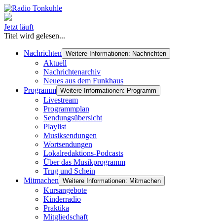
Jetzt läuft
Titel wird gelesen...
Nachrichten
Weitere Informationen: Nachrichten
Aktuell
Nachrichtenarchiv
Neues aus dem Funkhaus
Programm
Weitere Informationen: Programm
Livestream
Programmplan
Sendungsübersicht
Playlist
Musiksendungen
Wortsendungen
Lokalredaktions-Podcasts
Über das Musikprogramm
Trug und Schein
Mitmachen
Weitere Informationen: Mitmachen
Kursangebote
Kinderradio
Praktika
Mitgliedschaft