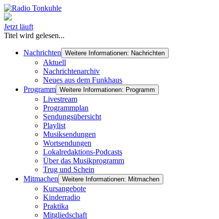
Jetzt läuft
Titel wird gelesen...
Nachrichten
Weitere Informationen: Nachrichten
Aktuell
Nachrichtenarchiv
Neues aus dem Funkhaus
Programm
Weitere Informationen: Programm
Livestream
Programmplan
Sendungsübersicht
Playlist
Musiksendungen
Wortsendungen
Lokalredaktions-Podcasts
Über das Musikprogramm
Trug und Schein
Mitmachen
Weitere Informationen: Mitmachen
Kursangebote
Kinderradio
Praktika
Mitgliedschaft