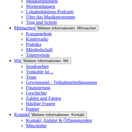
Musiksendungen
Wortsendungen
Lokalredaktions-Podcasts
Über das Musikprogramm
Trug und Schein
Mitmachen
Weitere Informationen: Mitmachen
Kursangebote
Kinderradio
Praktika
Mitgliedschaft
Trägerverein
Wir
Weitere Informationen: Wir
Sendegebiet
Tonkuhle ist ...
Team
Gewinnspiel - Teilnahmebedingungen
Finanzierung
Geschichte
Zahlen und Fakten
Häufige Fragen
Partner
Kontakt
Weitere Informationen: Kontakt
Kontakt, Anfahrt & Öffnungszeiten
Mitschnitte