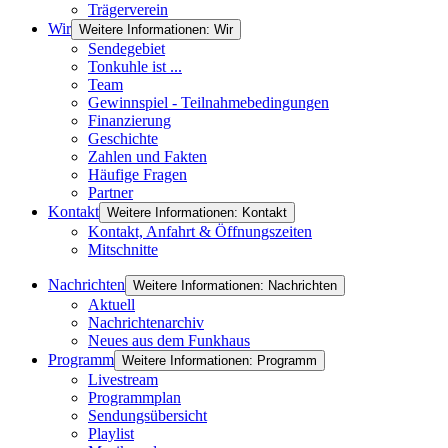
Trägerverein
Wir
Weitere Informationen: Wir
Sendegebiet
Tonkuhle ist ...
Team
Gewinnspiel - Teilnahmebedingungen
Finanzierung
Geschichte
Zahlen und Fakten
Häufige Fragen
Partner
Kontakt
Weitere Informationen: Kontakt
Kontakt, Anfahrt & Öffnungszeiten
Mitschnitte
Nachrichten
Weitere Informationen: Nachrichten
Aktuell
Nachrichtenarchiv
Neues aus dem Funkhaus
Programm
Weitere Informationen: Programm
Livestream
Programmplan
Sendungsübersicht
Playlist