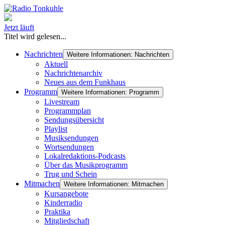
Jetzt läuft
Titel wird gelesen...
Nachrichten
Weitere Informationen: Nachrichten
Aktuell
Nachrichtenarchiv
Neues aus dem Funkhaus
Programm
Weitere Informationen: Programm
Livestream
Programmplan
Sendungsübersicht
Playlist
Musiksendungen
Wortsendungen
Lokalredaktions-Podcasts
Über das Musikprogramm
Trug und Schein
Mitmachen
Weitere Informationen: Mitmachen
Kursangebote
Kinderradio
Praktika
Mitgliedschaft