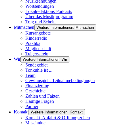
Musiksendungen
Wortsendungen
Lokalredaktions-Podcasts
Über das Musikprogramm
Trug und Schein
Mitmachen
Weitere Informationen: Mitmachen
Kursangebote
Kinderradio
Praktika
Mitgliedschaft
Trägerverein
Wir
Weitere Informationen: Wir
Sendegebiet
Tonkuhle ist ...
Team
Gewinnspiel - Teilnahmebedingungen
Finanzierung
Geschichte
Zahlen und Fakten
Häufige Fragen
Partner
Kontakt
Weitere Informationen: Kontakt
Kontakt, Anfahrt & Öffnungszeiten
Mitschnitte