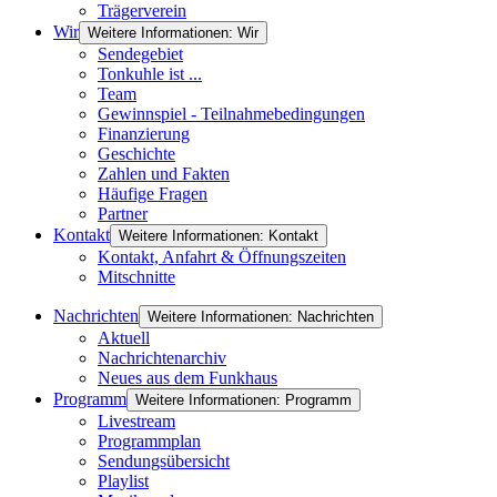
Trägerverein
Wir
Weitere Informationen: Wir
Sendegebiet
Tonkuhle ist ...
Team
Gewinnspiel - Teilnahmebedingungen
Finanzierung
Geschichte
Zahlen und Fakten
Häufige Fragen
Partner
Kontakt
Weitere Informationen: Kontakt
Kontakt, Anfahrt & Öffnungszeiten
Mitschnitte
Nachrichten
Weitere Informationen: Nachrichten
Aktuell
Nachrichtenarchiv
Neues aus dem Funkhaus
Programm
Weitere Informationen: Programm
Livestream
Programmplan
Sendungsübersicht
Playlist