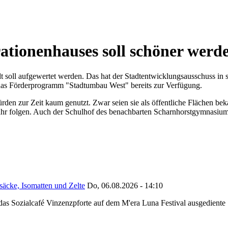
tionenhauses soll schöner werd
oll aufgewertet werden. Das hat der Stadtentwicklungsausschuss in sei
das Förderprogramm "Stadtumbau West" bereits zur Verfügung.
rden zur Zeit kaum genutzt. Zwar seien sie als öffentliche Flächen b
es Jahr folgen. Auch der Schulhof des benachbarten Scharnhorstgymnasiu
säcke, Isomatten und Zelte
Do, 06.08.2026 - 14:10
as Sozialcafé Vinzenzpforte auf dem M'era Luna Festival ausgediente S