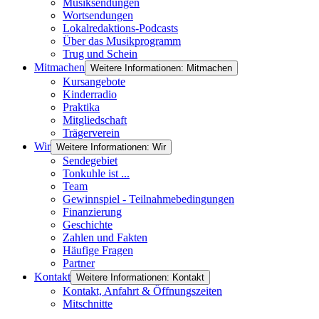
Musiksendungen
Wortsendungen
Lokalredaktions-Podcasts
Über das Musikprogramm
Trug und Schein
Mitmachen
Weitere Informationen: Mitmachen
Kursangebote
Kinderradio
Praktika
Mitgliedschaft
Trägerverein
Wir
Weitere Informationen: Wir
Sendegebiet
Tonkuhle ist ...
Team
Gewinnspiel - Teilnahmebedingungen
Finanzierung
Geschichte
Zahlen und Fakten
Häufige Fragen
Partner
Kontakt
Weitere Informationen: Kontakt
Kontakt, Anfahrt & Öffnungszeiten
Mitschnitte