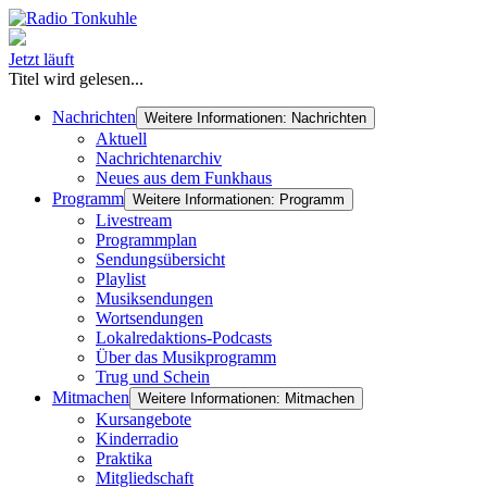
Jetzt läuft
Titel wird gelesen...
Nachrichten
Weitere Informationen: Nachrichten
Aktuell
Nachrichtenarchiv
Neues aus dem Funkhaus
Programm
Weitere Informationen: Programm
Livestream
Programmplan
Sendungsübersicht
Playlist
Musiksendungen
Wortsendungen
Lokalredaktions-Podcasts
Über das Musikprogramm
Trug und Schein
Mitmachen
Weitere Informationen: Mitmachen
Kursangebote
Kinderradio
Praktika
Mitgliedschaft