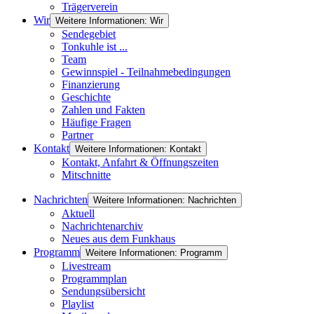
Trägerverein
Wir
Weitere Informationen: Wir
Sendegebiet
Tonkuhle ist ...
Team
Gewinnspiel - Teilnahmebedingungen
Finanzierung
Geschichte
Zahlen und Fakten
Häufige Fragen
Partner
Kontakt
Weitere Informationen: Kontakt
Kontakt, Anfahrt & Öffnungszeiten
Mitschnitte
Nachrichten
Weitere Informationen: Nachrichten
Aktuell
Nachrichtenarchiv
Neues aus dem Funkhaus
Programm
Weitere Informationen: Programm
Livestream
Programmplan
Sendungsübersicht
Playlist