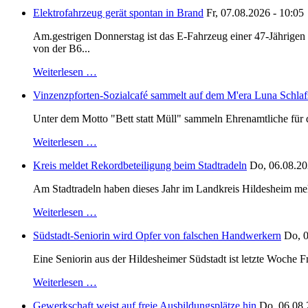
Elektrofahrzeug gerät spontan in Brand
Fr, 07.08.2026 - 10:05
Am.gestrigen Donnerstag ist das E-Fahrzeug einer 47-Jährige
von der B6...
Weiterlesen …
Vinzenzpforten-Sozialcafé sammelt auf dem M'era Luna Schlaf
Unter dem Motto "Bett statt Müll" sammeln Ehrenamtliche für d
Weiterlesen …
Kreis meldet Rekordbeteiligung beim Stadtradeln
Do, 06.08.20
Am Stadtradeln haben dieses Jahr im Landkreis Hildesheim mehr 
Weiterlesen …
Südstadt-Seniorin wird Opfer von falschen Handwerkern
Do, 0
Eine Seniorin aus der Hildesheimer Südstadt ist letzte Woche F
Weiterlesen …
Gewerkschaft weist auf freie Ausbildungsplätze hin
Do, 06.08.