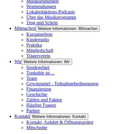
Musiksendungen
Wortsendungen
Lokalredaktions-Podcasts
Über das Musikprogramm
Trug und Schein
Mitmachen
Weitere Informationen: Mitmachen
Kursangebote
Kinderradio
Praktika
Mitgliedschaft
Trägerverein
Wir
Weitere Informationen: Wir
Sendegebiet
Tonkuhle ist ...
Team
Gewinnspiel - Teilnahmebedingungen
Finanzierung
Geschichte
Zahlen und Fakten
Häufige Fragen
Partner
Kontakt
Weitere Informationen: Kontakt
Kontakt, Anfahrt & Öffnungszeiten
Mitschnitte