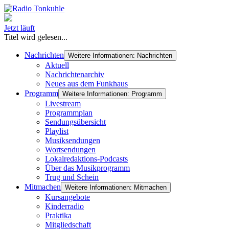
Jetzt läuft
Titel wird gelesen...
Nachrichten
Weitere Informationen: Nachrichten
Aktuell
Nachrichtenarchiv
Neues aus dem Funkhaus
Programm
Weitere Informationen: Programm
Livestream
Programmplan
Sendungsübersicht
Playlist
Musiksendungen
Wortsendungen
Lokalredaktions-Podcasts
Über das Musikprogramm
Trug und Schein
Mitmachen
Weitere Informationen: Mitmachen
Kursangebote
Kinderradio
Praktika
Mitgliedschaft