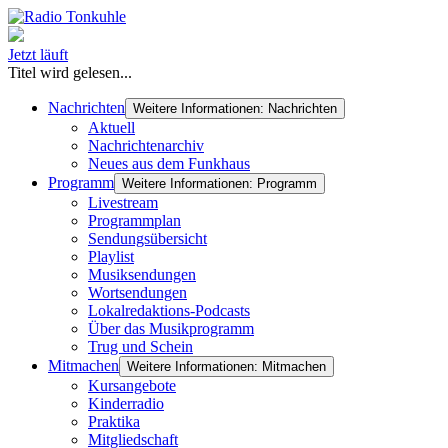
Jetzt läuft
Titel wird gelesen...
Nachrichten
Weitere Informationen: Nachrichten
Aktuell
Nachrichtenarchiv
Neues aus dem Funkhaus
Programm
Weitere Informationen: Programm
Livestream
Programmplan
Sendungsübersicht
Playlist
Musiksendungen
Wortsendungen
Lokalredaktions-Podcasts
Über das Musikprogramm
Trug und Schein
Mitmachen
Weitere Informationen: Mitmachen
Kursangebote
Kinderradio
Praktika
Mitgliedschaft