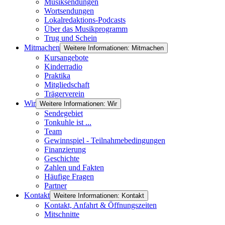
Musiksendungen
Wortsendungen
Lokalredaktions-Podcasts
Über das Musikprogramm
Trug und Schein
Mitmachen
Weitere Informationen: Mitmachen
Kursangebote
Kinderradio
Praktika
Mitgliedschaft
Trägerverein
Wir
Weitere Informationen: Wir
Sendegebiet
Tonkuhle ist ...
Team
Gewinnspiel - Teilnahmebedingungen
Finanzierung
Geschichte
Zahlen und Fakten
Häufige Fragen
Partner
Kontakt
Weitere Informationen: Kontakt
Kontakt, Anfahrt & Öffnungszeiten
Mitschnitte