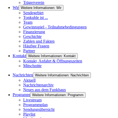
Trägerverein
Wir
Weitere Informationen: Wir
Sendegebiet
Tonkuhle ist ...
Team
Gewinnspiel - Teilnahmebedingungen
Finanzierung
Geschichte
Zahlen und Fakten
Häufige Fragen
Partner
Kontakt
Weitere Informationen: Kontakt
Kontakt, Anfahrt & Öffnungszeiten
Mitschnitte
Nachrichten
Weitere Informationen: Nachrichten
Aktuell
Nachrichtenarchiv
Neues aus dem Funkhaus
Programm
Weitere Informationen: Programm
Livestream
Programmplan
Sendungsübersicht
Playlist