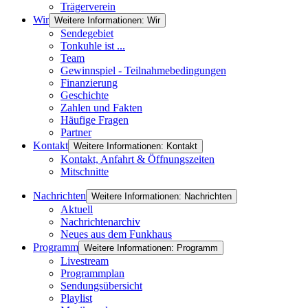
Trägerverein
Wir
Weitere Informationen: Wir
Sendegebiet
Tonkuhle ist ...
Team
Gewinnspiel - Teilnahmebedingungen
Finanzierung
Geschichte
Zahlen und Fakten
Häufige Fragen
Partner
Kontakt
Weitere Informationen: Kontakt
Kontakt, Anfahrt & Öffnungszeiten
Mitschnitte
Nachrichten
Weitere Informationen: Nachrichten
Aktuell
Nachrichtenarchiv
Neues aus dem Funkhaus
Programm
Weitere Informationen: Programm
Livestream
Programmplan
Sendungsübersicht
Playlist