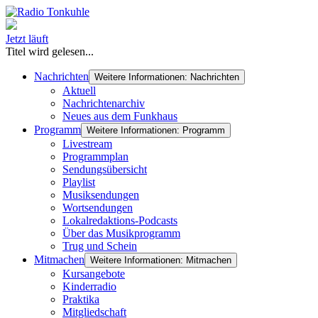
Jetzt läuft
Titel wird gelesen...
Nachrichten
Weitere Informationen: Nachrichten
Aktuell
Nachrichtenarchiv
Neues aus dem Funkhaus
Programm
Weitere Informationen: Programm
Livestream
Programmplan
Sendungsübersicht
Playlist
Musiksendungen
Wortsendungen
Lokalredaktions-Podcasts
Über das Musikprogramm
Trug und Schein
Mitmachen
Weitere Informationen: Mitmachen
Kursangebote
Kinderradio
Praktika
Mitgliedschaft