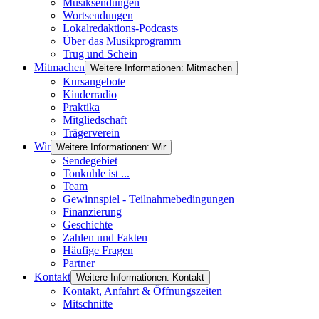
Musiksendungen
Wortsendungen
Lokalredaktions-Podcasts
Über das Musikprogramm
Trug und Schein
Mitmachen
Weitere Informationen: Mitmachen
Kursangebote
Kinderradio
Praktika
Mitgliedschaft
Trägerverein
Wir
Weitere Informationen: Wir
Sendegebiet
Tonkuhle ist ...
Team
Gewinnspiel - Teilnahmebedingungen
Finanzierung
Geschichte
Zahlen und Fakten
Häufige Fragen
Partner
Kontakt
Weitere Informationen: Kontakt
Kontakt, Anfahrt & Öffnungszeiten
Mitschnitte