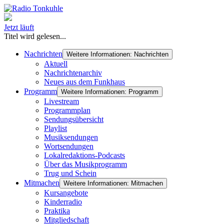
Jetzt läuft
Titel wird gelesen...
Nachrichten
Weitere Informationen: Nachrichten
Aktuell
Nachrichtenarchiv
Neues aus dem Funkhaus
Programm
Weitere Informationen: Programm
Livestream
Programmplan
Sendungsübersicht
Playlist
Musiksendungen
Wortsendungen
Lokalredaktions-Podcasts
Über das Musikprogramm
Trug und Schein
Mitmachen
Weitere Informationen: Mitmachen
Kursangebote
Kinderradio
Praktika
Mitgliedschaft