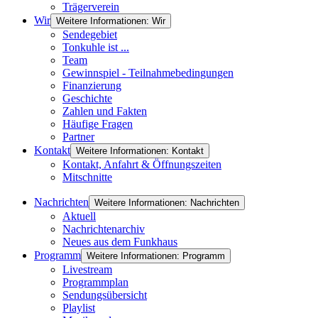
Trägerverein
Wir
Weitere Informationen: Wir
Sendegebiet
Tonkuhle ist ...
Team
Gewinnspiel - Teilnahmebedingungen
Finanzierung
Geschichte
Zahlen und Fakten
Häufige Fragen
Partner
Kontakt
Weitere Informationen: Kontakt
Kontakt, Anfahrt & Öffnungszeiten
Mitschnitte
Nachrichten
Weitere Informationen: Nachrichten
Aktuell
Nachrichtenarchiv
Neues aus dem Funkhaus
Programm
Weitere Informationen: Programm
Livestream
Programmplan
Sendungsübersicht
Playlist