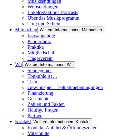
Musiksendungen
Wortsendungen
Lokalredaktions-Podcasts
Über das Musikprogramm
Trug und Schein
Mitmachen
Weitere Informationen: Mitmachen
Kursangebote
Kinderradio
Praktika
Mitgliedschaft
Trägerverein
Wir
Weitere Informationen: Wir
Sendegebiet
Tonkuhle ist ...
Team
Gewinnspiel - Teilnahmebedingungen
Finanzierung
Geschichte
Zahlen und Fakten
Häufige Fragen
Partner
Kontakt
Weitere Informationen: Kontakt
Kontakt, Anfahrt & Öffnungszeiten
Mitschnitte