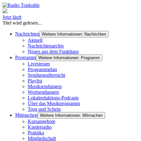
Jetzt läuft
Titel wird gelesen...
Nachrichten
Weitere Informationen: Nachrichten
Aktuell
Nachrichtenarchiv
Neues aus dem Funkhaus
Programm
Weitere Informationen: Programm
Livestream
Programmplan
Sendungsübersicht
Playlist
Musiksendungen
Wortsendungen
Lokalredaktions-Podcasts
Über das Musikprogramm
Trug und Schein
Mitmachen
Weitere Informationen: Mitmachen
Kursangebote
Kinderradio
Praktika
Mitgliedschaft