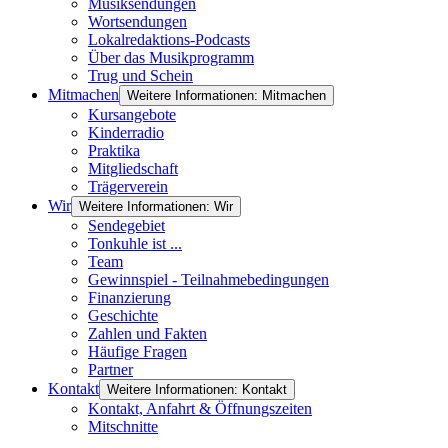
Musiksendungen
Wortsendungen
Lokalredaktions-Podcasts
Über das Musikprogramm
Trug und Schein
Mitmachen
Weitere Informationen: Mitmachen
Kursangebote
Kinderradio
Praktika
Mitgliedschaft
Trägerverein
Wir
Weitere Informationen: Wir
Sendegebiet
Tonkuhle ist ...
Team
Gewinnspiel - Teilnahmebedingungen
Finanzierung
Geschichte
Zahlen und Fakten
Häufige Fragen
Partner
Kontakt
Weitere Informationen: Kontakt
Kontakt, Anfahrt & Öffnungszeiten
Mitschnitte