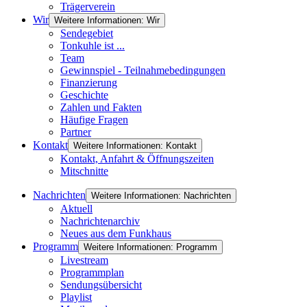
Trägerverein
Wir
Weitere Informationen: Wir
Sendegebiet
Tonkuhle ist ...
Team
Gewinnspiel - Teilnahmebedingungen
Finanzierung
Geschichte
Zahlen und Fakten
Häufige Fragen
Partner
Kontakt
Weitere Informationen: Kontakt
Kontakt, Anfahrt & Öffnungszeiten
Mitschnitte
Nachrichten
Weitere Informationen: Nachrichten
Aktuell
Nachrichtenarchiv
Neues aus dem Funkhaus
Programm
Weitere Informationen: Programm
Livestream
Programmplan
Sendungsübersicht
Playlist