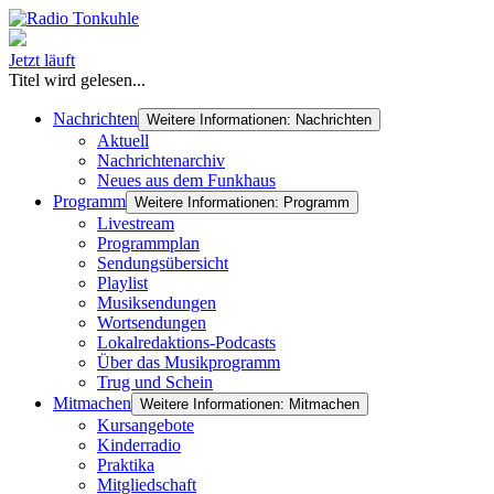
Jetzt läuft
Titel wird gelesen...
Nachrichten
Weitere Informationen: Nachrichten
Aktuell
Nachrichtenarchiv
Neues aus dem Funkhaus
Programm
Weitere Informationen: Programm
Livestream
Programmplan
Sendungsübersicht
Playlist
Musiksendungen
Wortsendungen
Lokalredaktions-Podcasts
Über das Musikprogramm
Trug und Schein
Mitmachen
Weitere Informationen: Mitmachen
Kursangebote
Kinderradio
Praktika
Mitgliedschaft