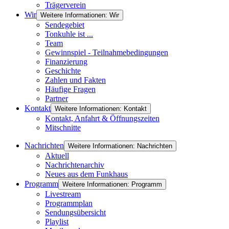
Trägerverein
Wir
Weitere Informationen: Wir
Sendegebiet
Tonkuhle ist ...
Team
Gewinnspiel - Teilnahmebedingungen
Finanzierung
Geschichte
Zahlen und Fakten
Häufige Fragen
Partner
Kontakt
Weitere Informationen: Kontakt
Kontakt, Anfahrt & Öffnungszeiten
Mitschnitte
Nachrichten
Weitere Informationen: Nachrichten
Aktuell
Nachrichtenarchiv
Neues aus dem Funkhaus
Programm
Weitere Informationen: Programm
Livestream
Programmplan
Sendungsübersicht
Playlist