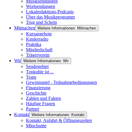
Musiksendungen
Wortsendungen
Lokalredaktions-Podcasts
Über das Musikprogramm
Trug und Schein
Mitmachen
Weitere Informationen: Mitmachen
Kursangebote
Kinderradio
Praktika
Mitgliedschaft
Trägerverein
Wir
Weitere Informationen: Wir
Sendegebiet
Tonkuhle ist ...
Team
Gewinnspiel - Teilnahmebedingungen
Finanzierung
Geschichte
Zahlen und Fakten
Häufige Fragen
Partner
Kontakt
Weitere Informationen: Kontakt
Kontakt, Anfahrt & Öffnungszeiten
Mitschnitte