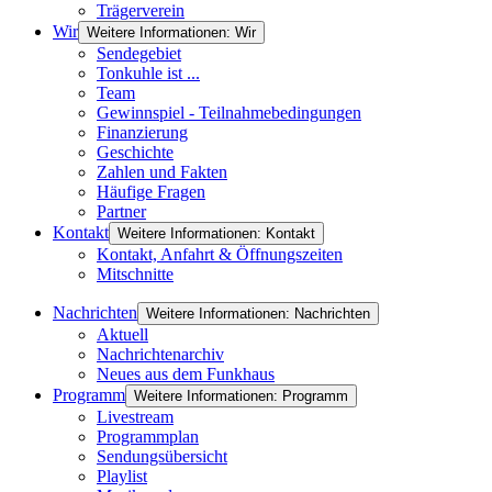
Trägerverein
Wir
Weitere Informationen: Wir
Sendegebiet
Tonkuhle ist ...
Team
Gewinnspiel - Teilnahmebedingungen
Finanzierung
Geschichte
Zahlen und Fakten
Häufige Fragen
Partner
Kontakt
Weitere Informationen: Kontakt
Kontakt, Anfahrt & Öffnungszeiten
Mitschnitte
Nachrichten
Weitere Informationen: Nachrichten
Aktuell
Nachrichtenarchiv
Neues aus dem Funkhaus
Programm
Weitere Informationen: Programm
Livestream
Programmplan
Sendungsübersicht
Playlist