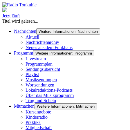
Jetzt läuft
Titel wird gelesen...
Nachrichten
Weitere Informationen: Nachrichten
Aktuell
Nachrichtenarchiv
Neues aus dem Funkhaus
Programm
Weitere Informationen: Programm
Livestream
Programmplan
Sendungsübersicht
Playlist
Musiksendungen
Wortsendungen
Lokalredaktions-Podcasts
Über das Musikprogramm
Trug und Schein
Mitmachen
Weitere Informationen: Mitmachen
Kursangebote
Kinderradio
Praktika
Mitgliedschaft