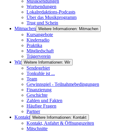
Musiksendungen
Wortsendungen
Lokalredaktions-Podcasts
Über das Musikprogramm
Trug und Schein
Mitmachen
Weitere Informationen: Mitmachen
Kursangebote
Kinderradio
Praktika
Mitgliedschaft
Trägerverein
Wir
Weitere Informationen: Wir
Sendegebiet
Tonkuhle ist ...
Team
Gewinnspiel - Teilnahmebedingungen
Finanzierung
Geschichte
Zahlen und Fakten
Häufige Fragen
Partner
Kontakt
Weitere Informationen: Kontakt
Kontakt, Anfahrt & Öffnungszeiten
Mitschnitte