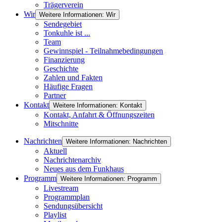
Trägerverein
Wir
Weitere Informationen: Wir
Sendegebiet
Tonkuhle ist ...
Team
Gewinnspiel - Teilnahmebedingungen
Finanzierung
Geschichte
Zahlen und Fakten
Häufige Fragen
Partner
Kontakt
Weitere Informationen: Kontakt
Kontakt, Anfahrt & Öffnungszeiten
Mitschnitte
Nachrichten
Weitere Informationen: Nachrichten
Aktuell
Nachrichtenarchiv
Neues aus dem Funkhaus
Programm
Weitere Informationen: Programm
Livestream
Programmplan
Sendungsübersicht
Playlist