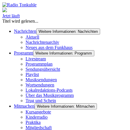
Jetzt läuft
Titel wird gelesen...
Nachrichten
Weitere Informationen: Nachrichten
Aktuell
Nachrichtenarchiv
Neues aus dem Funkhaus
Programm
Weitere Informationen: Programm
Livestream
Programmplan
Sendungsübersicht
Playlist
Musiksendungen
Wortsendungen
Lokalredaktions-Podcasts
Über das Musikprogramm
Trug und Schein
Mitmachen
Weitere Informationen: Mitmachen
Kursangebote
Kinderradio
Praktika
Mitgliedschaft