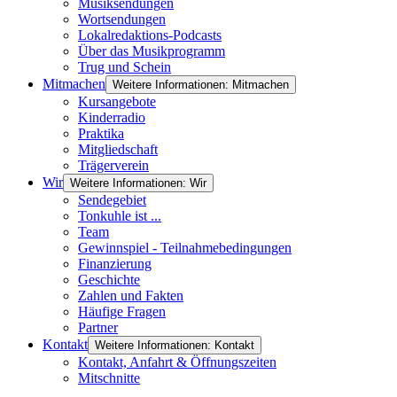
Musiksendungen
Wortsendungen
Lokalredaktions-Podcasts
Über das Musikprogramm
Trug und Schein
Mitmachen
Weitere Informationen: Mitmachen
Kursangebote
Kinderradio
Praktika
Mitgliedschaft
Trägerverein
Wir
Weitere Informationen: Wir
Sendegebiet
Tonkuhle ist ...
Team
Gewinnspiel - Teilnahmebedingungen
Finanzierung
Geschichte
Zahlen und Fakten
Häufige Fragen
Partner
Kontakt
Weitere Informationen: Kontakt
Kontakt, Anfahrt & Öffnungszeiten
Mitschnitte