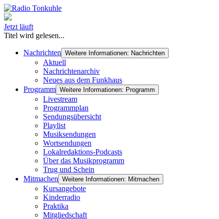
Jetzt läuft
Titel wird gelesen...
Nachrichten
Weitere Informationen: Nachrichten
Aktuell
Nachrichtenarchiv
Neues aus dem Funkhaus
Programm
Weitere Informationen: Programm
Livestream
Programmplan
Sendungsübersicht
Playlist
Musiksendungen
Wortsendungen
Lokalredaktions-Podcasts
Über das Musikprogramm
Trug und Schein
Mitmachen
Weitere Informationen: Mitmachen
Kursangebote
Kinderradio
Praktika
Mitgliedschaft