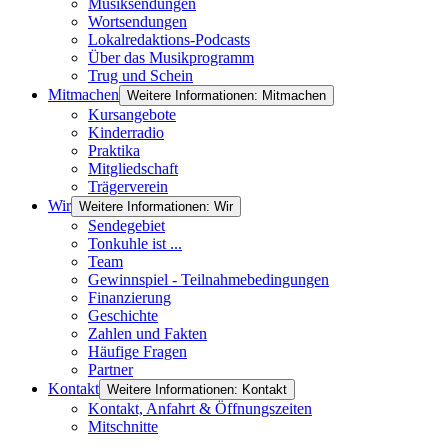
Musiksendungen
Wortsendungen
Lokalredaktions-Podcasts
Über das Musikprogramm
Trug und Schein
Mitmachen
Weitere Informationen: Mitmachen
Kursangebote
Kinderradio
Praktika
Mitgliedschaft
Trägerverein
Wir
Weitere Informationen: Wir
Sendegebiet
Tonkuhle ist ...
Team
Gewinnspiel - Teilnahmebedingungen
Finanzierung
Geschichte
Zahlen und Fakten
Häufige Fragen
Partner
Kontakt
Weitere Informationen: Kontakt
Kontakt, Anfahrt & Öffnungszeiten
Mitschnitte