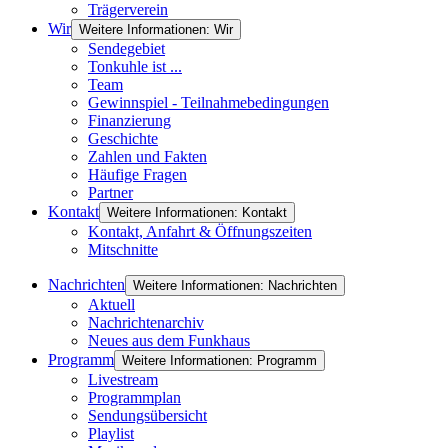
Trägerverein
Wir
Weitere Informationen: Wir
Sendegebiet
Tonkuhle ist ...
Team
Gewinnspiel - Teilnahmebedingungen
Finanzierung
Geschichte
Zahlen und Fakten
Häufige Fragen
Partner
Kontakt
Weitere Informationen: Kontakt
Kontakt, Anfahrt & Öffnungszeiten
Mitschnitte
Nachrichten
Weitere Informationen: Nachrichten
Aktuell
Nachrichtenarchiv
Neues aus dem Funkhaus
Programm
Weitere Informationen: Programm
Livestream
Programmplan
Sendungsübersicht
Playlist