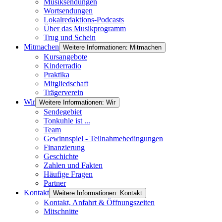
Musiksendungen
Wortsendungen
Lokalredaktions-Podcasts
Über das Musikprogramm
Trug und Schein
Mitmachen
Weitere Informationen: Mitmachen
Kursangebote
Kinderradio
Praktika
Mitgliedschaft
Trägerverein
Wir
Weitere Informationen: Wir
Sendegebiet
Tonkuhle ist ...
Team
Gewinnspiel - Teilnahmebedingungen
Finanzierung
Geschichte
Zahlen und Fakten
Häufige Fragen
Partner
Kontakt
Weitere Informationen: Kontakt
Kontakt, Anfahrt & Öffnungszeiten
Mitschnitte