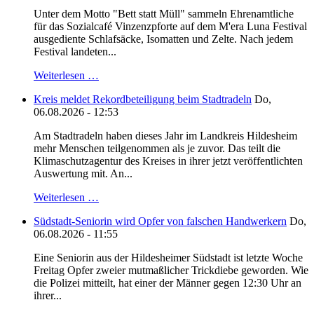
Unter dem Motto "Bett statt Müll" sammeln Ehrenamtliche
für das Sozialcafé Vinzenzpforte auf dem M'era Luna Festival
ausgediente Schlafsäcke, Isomatten und Zelte. Nach jedem
Festival landeten...
Weiterlesen …
Kreis meldet Rekordbeteiligung beim Stadtradeln
Do,
06.08.2026 - 12:53
Am Stadtradeln haben dieses Jahr im Landkreis Hildesheim
mehr Menschen teilgenommen als je zuvor. Das teilt die
Klimaschutzagentur des Kreises in ihrer jetzt veröffentlichten
Auswertung mit. An...
Weiterlesen …
Südstadt-Seniorin wird Opfer von falschen Handwerkern
Do,
06.08.2026 - 11:55
Eine Seniorin aus der Hildesheimer Südstadt ist letzte Woche
Freitag Opfer zweier mutmaßlicher Trickdiebe geworden. Wie
die Polizei mitteilt, hat einer der Männer gegen 12:30 Uhr an
ihrer...