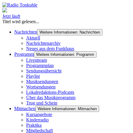
Jetzt läuft
Titel wird gelesen...
Nachrichten
Weitere Informationen: Nachrichten
Aktuell
Nachrichtenarchiv
Neues aus dem Funkhaus
Programm
Weitere Informationen: Programm
Livestream
Programmplan
Sendungsübersicht
Playlist
Musiksendungen
Wortsendungen
Lokalredaktions-Podcasts
Über das Musikprogramm
Trug und Schein
Mitmachen
Weitere Informationen: Mitmachen
Kursangebote
Kinderradio
Praktika
Mitgliedschaft