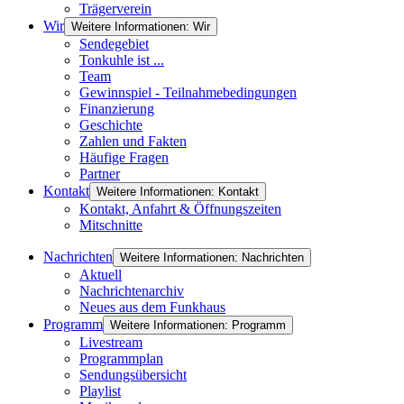
Trägerverein
Wir
Weitere Informationen: Wir
Sendegebiet
Tonkuhle ist ...
Team
Gewinnspiel - Teilnahmebedingungen
Finanzierung
Geschichte
Zahlen und Fakten
Häufige Fragen
Partner
Kontakt
Weitere Informationen: Kontakt
Kontakt, Anfahrt & Öffnungszeiten
Mitschnitte
Nachrichten
Weitere Informationen: Nachrichten
Aktuell
Nachrichtenarchiv
Neues aus dem Funkhaus
Programm
Weitere Informationen: Programm
Livestream
Programmplan
Sendungsübersicht
Playlist