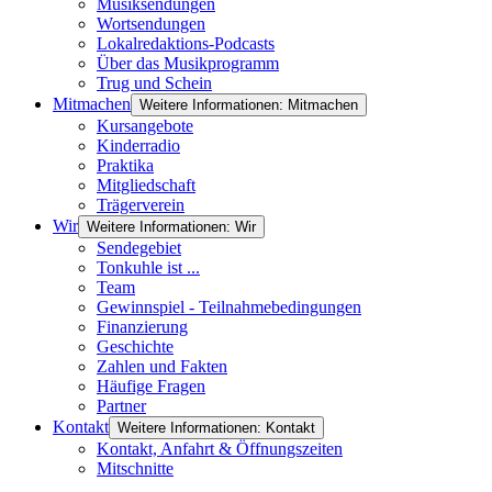
Musiksendungen
Wortsendungen
Lokalredaktions-Podcasts
Über das Musikprogramm
Trug und Schein
Mitmachen
Weitere Informationen: Mitmachen
Kursangebote
Kinderradio
Praktika
Mitgliedschaft
Trägerverein
Wir
Weitere Informationen: Wir
Sendegebiet
Tonkuhle ist ...
Team
Gewinnspiel - Teilnahmebedingungen
Finanzierung
Geschichte
Zahlen und Fakten
Häufige Fragen
Partner
Kontakt
Weitere Informationen: Kontakt
Kontakt, Anfahrt & Öffnungszeiten
Mitschnitte