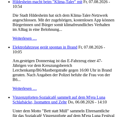
Hildesheim macht beim "Klima-Taler" mit
Fr, 07.08.2026 -
10:54
Die Stadt Hildesheim hat sich dem Klima-Taler-Netzwerk
angeschlossen. Mit der zugehörigen, kostenlosen App können
Bürgerinnen und Bürger somit klimafreundliches Verhalten
im Alltag in eine Belohnung...
Weiterlesen …
Elektrofahrzeug gerät spontan in Brand
Fr, 07.08.2026 -
10:05
Am.gestrigen Donnerstag ist das E-Fahrzeug einer 47-
Jährigen vor dem Kreuzungsbereich
Lerchenkamp/B6/Mastbergstraße gegen 16:00 Uhr in Brand
geraten. Nach Angaben der Polizei befuhr die Frau von der
B6...
Weiterlesen …
Vinzenzpforten-Sozialcafé sammelt auf dem M'era Luna
Schlafsäcke, Isomatten und Zelte
Do, 06.08.2026 - 14:10
Unter dem Motto "Bett statt Müll" sammeln Ehrenamtliche
für das Sozialcafé Vinzenzpforte auf dem M'era Luna Festival