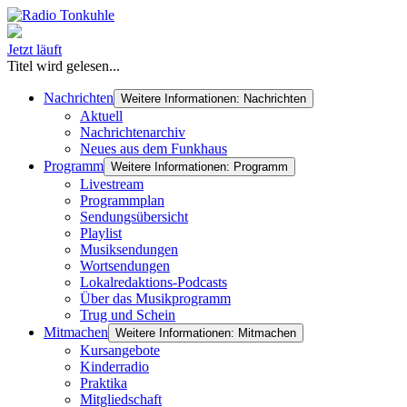
Jetzt läuft
Titel wird gelesen...
Nachrichten
Weitere Informationen: Nachrichten
Aktuell
Nachrichtenarchiv
Neues aus dem Funkhaus
Programm
Weitere Informationen: Programm
Livestream
Programmplan
Sendungsübersicht
Playlist
Musiksendungen
Wortsendungen
Lokalredaktions-Podcasts
Über das Musikprogramm
Trug und Schein
Mitmachen
Weitere Informationen: Mitmachen
Kursangebote
Kinderradio
Praktika
Mitgliedschaft