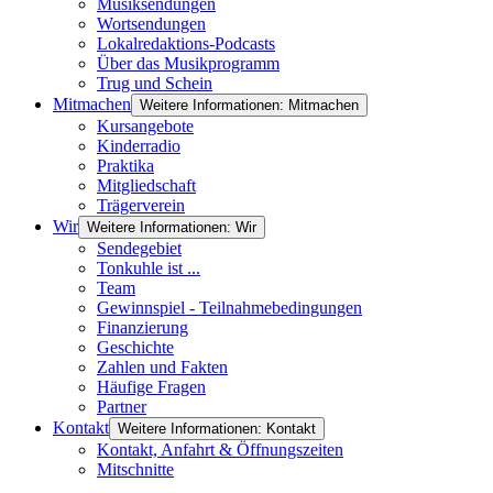
Musiksendungen
Wortsendungen
Lokalredaktions-Podcasts
Über das Musikprogramm
Trug und Schein
Mitmachen
Weitere Informationen: Mitmachen
Kursangebote
Kinderradio
Praktika
Mitgliedschaft
Trägerverein
Wir
Weitere Informationen: Wir
Sendegebiet
Tonkuhle ist ...
Team
Gewinnspiel - Teilnahmebedingungen
Finanzierung
Geschichte
Zahlen und Fakten
Häufige Fragen
Partner
Kontakt
Weitere Informationen: Kontakt
Kontakt, Anfahrt & Öffnungszeiten
Mitschnitte