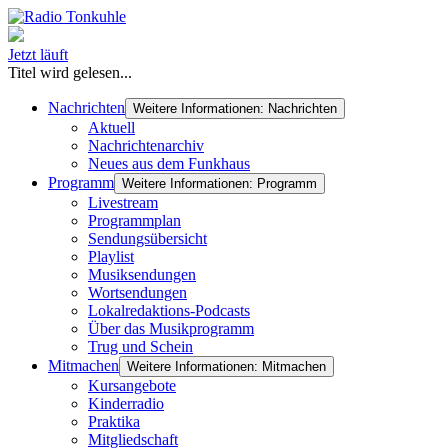
Jetzt läuft
Titel wird gelesen...
Nachrichten
Weitere Informationen: Nachrichten
Aktuell
Nachrichtenarchiv
Neues aus dem Funkhaus
Programm
Weitere Informationen: Programm
Livestream
Programmplan
Sendungsübersicht
Playlist
Musiksendungen
Wortsendungen
Lokalredaktions-Podcasts
Über das Musikprogramm
Trug und Schein
Mitmachen
Weitere Informationen: Mitmachen
Kursangebote
Kinderradio
Praktika
Mitgliedschaft