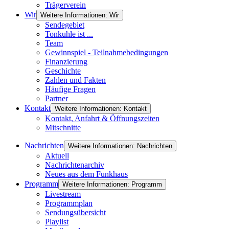
Trägerverein
Wir
Weitere Informationen: Wir
Sendegebiet
Tonkuhle ist ...
Team
Gewinnspiel - Teilnahmebedingungen
Finanzierung
Geschichte
Zahlen und Fakten
Häufige Fragen
Partner
Kontakt
Weitere Informationen: Kontakt
Kontakt, Anfahrt & Öffnungszeiten
Mitschnitte
Nachrichten
Weitere Informationen: Nachrichten
Aktuell
Nachrichtenarchiv
Neues aus dem Funkhaus
Programm
Weitere Informationen: Programm
Livestream
Programmplan
Sendungsübersicht
Playlist