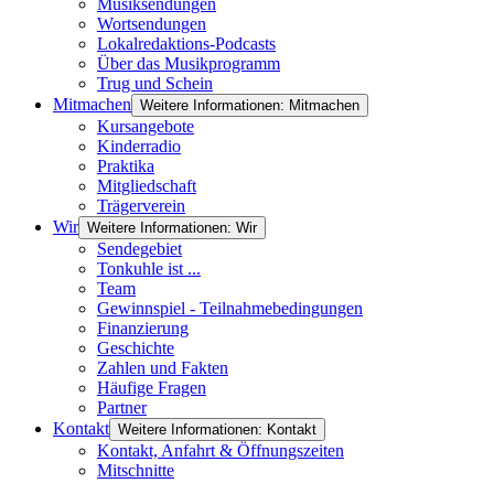
Musiksendungen
Wortsendungen
Lokalredaktions-Podcasts
Über das Musikprogramm
Trug und Schein
Mitmachen
Weitere Informationen: Mitmachen
Kursangebote
Kinderradio
Praktika
Mitgliedschaft
Trägerverein
Wir
Weitere Informationen: Wir
Sendegebiet
Tonkuhle ist ...
Team
Gewinnspiel - Teilnahmebedingungen
Finanzierung
Geschichte
Zahlen und Fakten
Häufige Fragen
Partner
Kontakt
Weitere Informationen: Kontakt
Kontakt, Anfahrt & Öffnungszeiten
Mitschnitte