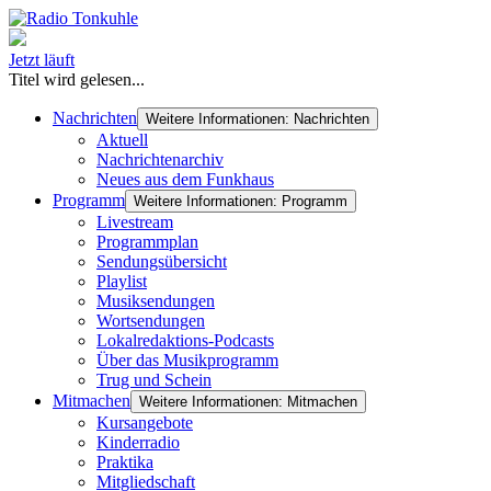
Jetzt läuft
Titel wird gelesen...
Nachrichten
Weitere Informationen: Nachrichten
Aktuell
Nachrichtenarchiv
Neues aus dem Funkhaus
Programm
Weitere Informationen: Programm
Livestream
Programmplan
Sendungsübersicht
Playlist
Musiksendungen
Wortsendungen
Lokalredaktions-Podcasts
Über das Musikprogramm
Trug und Schein
Mitmachen
Weitere Informationen: Mitmachen
Kursangebote
Kinderradio
Praktika
Mitgliedschaft