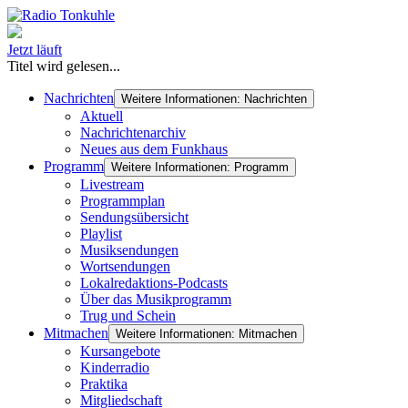
Jetzt läuft
Titel wird gelesen...
Nachrichten
Weitere Informationen: Nachrichten
Aktuell
Nachrichtenarchiv
Neues aus dem Funkhaus
Programm
Weitere Informationen: Programm
Livestream
Programmplan
Sendungsübersicht
Playlist
Musiksendungen
Wortsendungen
Lokalredaktions-Podcasts
Über das Musikprogramm
Trug und Schein
Mitmachen
Weitere Informationen: Mitmachen
Kursangebote
Kinderradio
Praktika
Mitgliedschaft