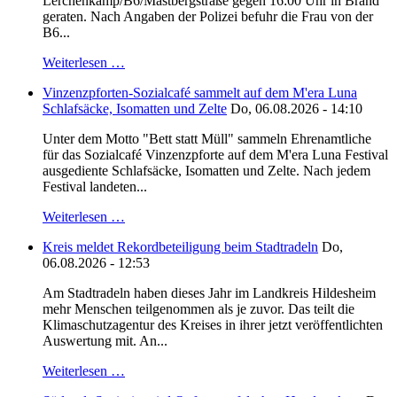
Lerchenkamp/B6/Mastbergstraße gegen 16:00 Uhr in Brand
geraten. Nach Angaben der Polizei befuhr die Frau von der
B6...
Weiterlesen …
Vinzenzpforten-Sozialcafé sammelt auf dem M'era Luna
Schlafsäcke, Isomatten und Zelte
Do, 06.08.2026 - 14:10
Unter dem Motto "Bett statt Müll" sammeln Ehrenamtliche
für das Sozialcafé Vinzenzpforte auf dem M'era Luna Festival
ausgediente Schlafsäcke, Isomatten und Zelte. Nach jedem
Festival landeten...
Weiterlesen …
Kreis meldet Rekordbeteiligung beim Stadtradeln
Do,
06.08.2026 - 12:53
Am Stadtradeln haben dieses Jahr im Landkreis Hildesheim
mehr Menschen teilgenommen als je zuvor. Das teilt die
Klimaschutzagentur des Kreises in ihrer jetzt veröffentlichten
Auswertung mit. An...
Weiterlesen …