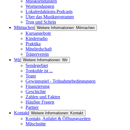
Musiksendungen
Wortsendungen
Lokalredaktions-Podcasts
Über das Musikprogramm
Trug und Schein
Mitmachen
Weitere Informationen: Mitmachen
Kursangebote
Kinderradio
Praktika
Mitgliedschaft
Trägerverein
Wir
Weitere Informationen: Wir
Sendegebiet
Tonkuhle ist ...
Team
Gewinnspiel - Teilnahmebedingungen
Finanzierung
Geschichte
Zahlen und Fakten
Häufige Fragen
Partner
Kontakt
Weitere Informationen: Kontakt
Kontakt, Anfahrt & Öffnungszeiten
Mitschnitte