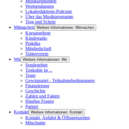
Musiksendungen
Wortsendungen
Lokalredaktions-Podcasts
Über das Musikprogramm
Trug und Schein
Mitmachen
Weitere Informationen: Mitmachen
Kursangebote
Kinderradio
Praktika
Mitgliedschaft
Trägerverein
Wir
Weitere Informationen: Wir
Sendegebiet
Tonkuhle ist ...
Team
Gewinnspiel - Teilnahmebedingungen
Finanzierung
Geschichte
Zahlen und Fakten
Häufige Fragen
Partner
Kontakt
Weitere Informationen: Kontakt
Kontakt, Anfahrt & Öffnungszeiten
Mitschnitte