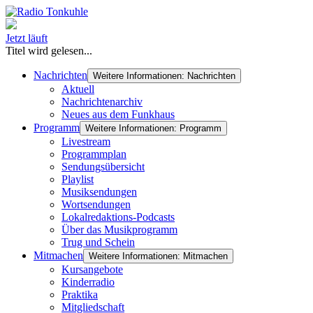
Jetzt läuft
Titel wird gelesen...
Nachrichten
Weitere Informationen: Nachrichten
Aktuell
Nachrichtenarchiv
Neues aus dem Funkhaus
Programm
Weitere Informationen: Programm
Livestream
Programmplan
Sendungsübersicht
Playlist
Musiksendungen
Wortsendungen
Lokalredaktions-Podcasts
Über das Musikprogramm
Trug und Schein
Mitmachen
Weitere Informationen: Mitmachen
Kursangebote
Kinderradio
Praktika
Mitgliedschaft