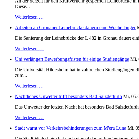
An der derzeit für den Kraftverkehr gesperrten Leinebrücke i
Diese...
Weiterlesen …
Arbeiten an Gronauer Leinebrücke dauern eine Woche länger
M
Die Sanierung der Leinebrücke der L 482 in Gronau dauert einig
Weiterlesen …
Uni verlängert Bewerbungsfristen für einige Studiengänge
Mi, 
Die Universität Hildesheim hat in zahlreichen Studiengängen 
zum...
Weiterlesen …
Nächtliches Unwetter trifft besonders Bad Salzdetfurth
Mi, 05.
Das Unwetter der letzten Nacht hat besonders Bad Salzdetfurth g
Weiterlesen …
Stadt warnt vor Verkehrsbehinderungen zum M'era Luna
Mi, 0
Die Stadt Hildesheim hat noch einmal darauf hingewiesen, dass