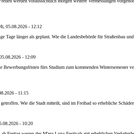
n Freden werden voraussichtlich morgen weitere Vermessungen vorgeno
i, 05.08.2026 - 12:12
e Tage länger als geplant. Wie die Landesbehörde für Straßenbau und Ve
05.08.2026 - 12:09
die Bewerbungsfristen fürs Studium zum kommenden Wintersemester ver
08.2026 - 11:15
etroffen. Wie die Stadt mitteilt, sind im Freibad so erhebliche Schäden
5.08.2026 - 10:20
 ab Freitag wegen des M'era Luna-Festivals mit erheblichen Verkehrsbeh