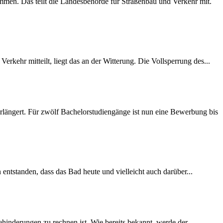
mmen. Das teilt die Landesbehörde für Straßenbau und Verkehr mit.
rkehr mitteilt, liegt das an der Witterung. Die Vollsperrung des...
längert. Für zwölf Bachelorstudiengänge ist nun eine Bewerbung bis
 entstanden, dass das Bad heute und vielleicht auch darüber...
inderungen zu rechnen ist. Wie bereits bekannt, werde der...