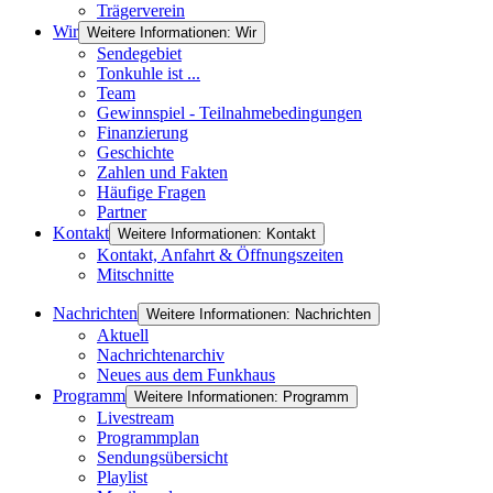
Trägerverein
Wir
Weitere Informationen: Wir
Sendegebiet
Tonkuhle ist ...
Team
Gewinnspiel - Teilnahmebedingungen
Finanzierung
Geschichte
Zahlen und Fakten
Häufige Fragen
Partner
Kontakt
Weitere Informationen: Kontakt
Kontakt, Anfahrt & Öffnungszeiten
Mitschnitte
Nachrichten
Weitere Informationen: Nachrichten
Aktuell
Nachrichtenarchiv
Neues aus dem Funkhaus
Programm
Weitere Informationen: Programm
Livestream
Programmplan
Sendungsübersicht
Playlist