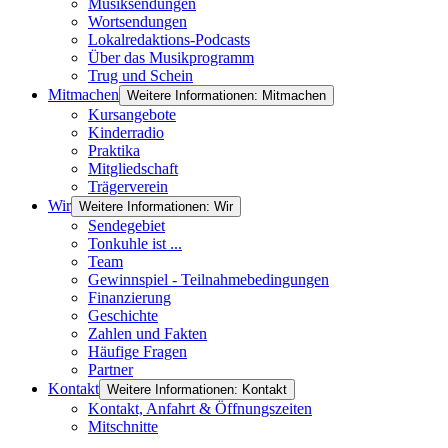
Musiksendungen
Wortsendungen
Lokalredaktions-Podcasts
Über das Musikprogramm
Trug und Schein
Mitmachen
Weitere Informationen: Mitmachen
Kursangebote
Kinderradio
Praktika
Mitgliedschaft
Trägerverein
Wir
Weitere Informationen: Wir
Sendegebiet
Tonkuhle ist ...
Team
Gewinnspiel - Teilnahmebedingungen
Finanzierung
Geschichte
Zahlen und Fakten
Häufige Fragen
Partner
Kontakt
Weitere Informationen: Kontakt
Kontakt, Anfahrt & Öffnungszeiten
Mitschnitte