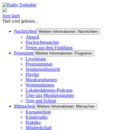
Jetzt läuft
Titel wird gelesen...
Nachrichten
Weitere Informationen: Nachrichten
Aktuell
Nachrichtenarchiv
Neues aus dem Funkhaus
Programm
Weitere Informationen: Programm
Livestream
Programmplan
Sendungsübersicht
Playlist
Musiksendungen
Wortsendungen
Lokalredaktions-Podcasts
Über das Musikprogramm
Trug und Schein
Mitmachen
Weitere Informationen: Mitmachen
Kursangebote
Kinderradio
Praktika
Mitgliedschaft