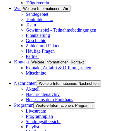
Trägerverein
Wir
Weitere Informationen: Wir
Sendegebiet
Tonkuhle ist ...
Team
Gewinnspiel - Teilnahmebedingungen
Finanzierung
Geschichte
Zahlen und Fakten
Häufige Fragen
Partner
Kontakt
Weitere Informationen: Kontakt
Kontakt, Anfahrt & Öffnungszeiten
Mitschnitte
Nachrichten
Weitere Informationen: Nachrichten
Aktuell
Nachrichtenarchiv
Neues aus dem Funkhaus
Programm
Weitere Informationen: Programm
Livestream
Programmplan
Sendungsübersicht
Playlist