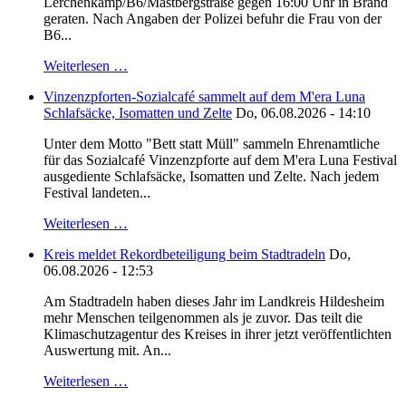
Lerchenkamp/B6/Mastbergstraße gegen 16:00 Uhr in Brand
geraten. Nach Angaben der Polizei befuhr die Frau von der
B6...
Weiterlesen …
Vinzenzpforten-Sozialcafé sammelt auf dem M'era Luna
Schlafsäcke, Isomatten und Zelte
Do, 06.08.2026 - 14:10
Unter dem Motto "Bett statt Müll" sammeln Ehrenamtliche
für das Sozialcafé Vinzenzpforte auf dem M'era Luna Festival
ausgediente Schlafsäcke, Isomatten und Zelte. Nach jedem
Festival landeten...
Weiterlesen …
Kreis meldet Rekordbeteiligung beim Stadtradeln
Do,
06.08.2026 - 12:53
Am Stadtradeln haben dieses Jahr im Landkreis Hildesheim
mehr Menschen teilgenommen als je zuvor. Das teilt die
Klimaschutzagentur des Kreises in ihrer jetzt veröffentlichten
Auswertung mit. An...
Weiterlesen …