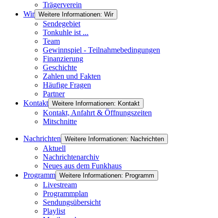
Trägerverein
Wir
Weitere Informationen: Wir
Sendegebiet
Tonkuhle ist ...
Team
Gewinnspiel - Teilnahmebedingungen
Finanzierung
Geschichte
Zahlen und Fakten
Häufige Fragen
Partner
Kontakt
Weitere Informationen: Kontakt
Kontakt, Anfahrt & Öffnungszeiten
Mitschnitte
Nachrichten
Weitere Informationen: Nachrichten
Aktuell
Nachrichtenarchiv
Neues aus dem Funkhaus
Programm
Weitere Informationen: Programm
Livestream
Programmplan
Sendungsübersicht
Playlist