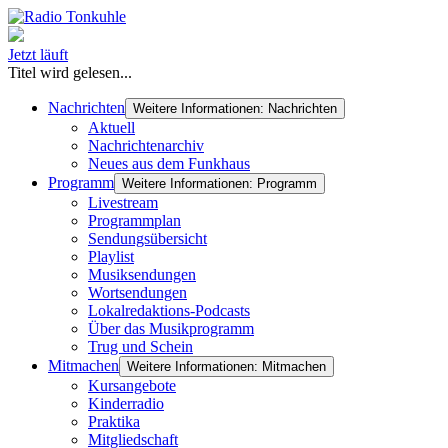
Jetzt läuft
Titel wird gelesen...
Nachrichten
Weitere Informationen: Nachrichten
Aktuell
Nachrichtenarchiv
Neues aus dem Funkhaus
Programm
Weitere Informationen: Programm
Livestream
Programmplan
Sendungsübersicht
Playlist
Musiksendungen
Wortsendungen
Lokalredaktions-Podcasts
Über das Musikprogramm
Trug und Schein
Mitmachen
Weitere Informationen: Mitmachen
Kursangebote
Kinderradio
Praktika
Mitgliedschaft