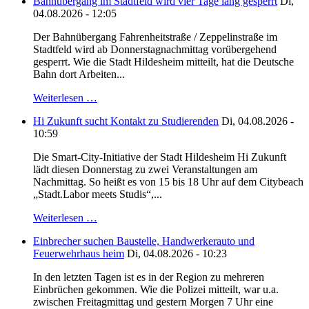
Bahnübergang im Stadtfeld wird vier Tage lang gesperrt
Di,
04.08.2026 - 12:05
Der Bahnübergang Fahrenheitstraße / Zeppelinstraße im
Stadtfeld wird ab Donnerstagnachmittag vorübergehend
gesperrt. Wie die Stadt Hildesheim mitteilt, hat die Deutsche
Bahn dort Arbeiten...
Weiterlesen …
Hi Zukunft sucht Kontakt zu Studierenden
Di, 04.08.2026 -
10:59
Die Smart-City-Initiative der Stadt Hildesheim Hi Zukunft
lädt diesen Donnerstag zu zwei Veranstaltungen am
Nachmittag. So heißt es von 15 bis 18 Uhr auf dem Citybeach
„Stadt.Labor meets Studis“,...
Weiterlesen …
Einbrecher suchen Baustelle, Handwerkerauto und
Feuerwehrhaus heim
Di, 04.08.2026 - 10:23
In den letzten Tagen ist es in der Region zu mehreren
Einbrüchen gekommen. Wie die Polizei mitteilt, war u.a.
zwischen Freitagmittag und gestern Morgen 7 Uhr eine