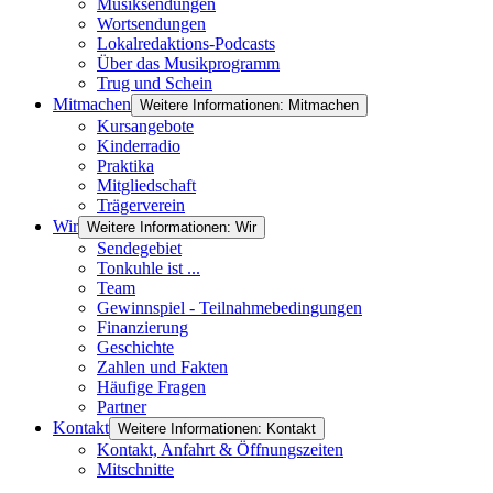
Musiksendungen
Wortsendungen
Lokalredaktions-Podcasts
Über das Musikprogramm
Trug und Schein
Mitmachen
Weitere Informationen: Mitmachen
Kursangebote
Kinderradio
Praktika
Mitgliedschaft
Trägerverein
Wir
Weitere Informationen: Wir
Sendegebiet
Tonkuhle ist ...
Team
Gewinnspiel - Teilnahmebedingungen
Finanzierung
Geschichte
Zahlen und Fakten
Häufige Fragen
Partner
Kontakt
Weitere Informationen: Kontakt
Kontakt, Anfahrt & Öffnungszeiten
Mitschnitte