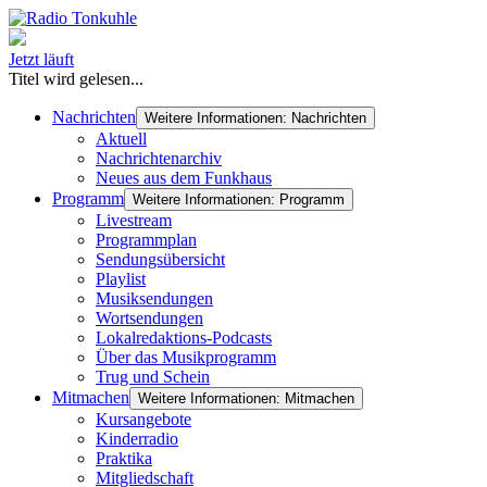
Jetzt läuft
Titel wird gelesen...
Nachrichten
Weitere Informationen: Nachrichten
Aktuell
Nachrichtenarchiv
Neues aus dem Funkhaus
Programm
Weitere Informationen: Programm
Livestream
Programmplan
Sendungsübersicht
Playlist
Musiksendungen
Wortsendungen
Lokalredaktions-Podcasts
Über das Musikprogramm
Trug und Schein
Mitmachen
Weitere Informationen: Mitmachen
Kursangebote
Kinderradio
Praktika
Mitgliedschaft