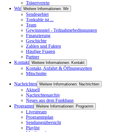
Trägerverein
Wir
Weitere Informationen: Wir
Sendegebiet
Tonkuhle ist ...
Team
Gewinnspiel - Teilnahmebedingungen
Finanzierung
Geschichte
Zahlen und Fakten
Häufige Fragen
Partner
Kontakt
Weitere Informationen: Kontakt
Kontakt, Anfahrt & Öffnungszeiten
Mitschnitte
Nachrichten
Weitere Informationen: Nachrichten
Aktuell
Nachrichtenarchiv
Neues aus dem Funkhaus
Programm
Weitere Informationen: Programm
Livestream
Programmplan
Sendungsübersicht
Playlist