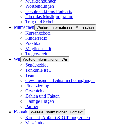
Musiksendungen
Wortsendungen
Lokalredaktions-Podcasts
Über das Musikprogramm
Trug und Schein
Mitmachen
Weitere Informationen: Mitmachen
Kursangebote
Kinderradio
Praktika
Mitgliedschaft
Trägerverein
Wir
Weitere Informationen: Wir
Sendegebiet
Tonkuhle ist ...
Team
Gewinnspiel - Teilnahmebedingungen
Finanzierung
Geschichte
Zahlen und Fakten
Häufige Fragen
Partner
Kontakt
Weitere Informationen: Kontakt
Kontakt, Anfahrt & Öffnungszeiten
Mitschnitte