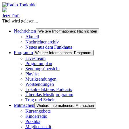
Jetzt läuft
Titel wird gelesen...
Nachrichten
Weitere Informationen: Nachrichten
Aktuell
Nachrichtenarchiv
Neues aus dem Funkhaus
Programm
Weitere Informationen: Programm
Livestream
Programmplan
Sendungsübersicht
Playlist
Musiksendungen
Wortsendungen
Lokalredaktions-Podcasts
Über das Musikprogramm
Trug und Schein
Mitmachen
Weitere Informationen: Mitmachen
Kursangebote
Kinderradio
Praktika
Mitgliedschaft