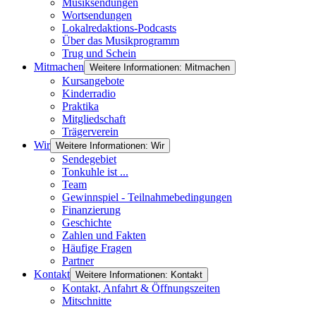
Musiksendungen
Wortsendungen
Lokalredaktions-Podcasts
Über das Musikprogramm
Trug und Schein
Mitmachen
Weitere Informationen: Mitmachen
Kursangebote
Kinderradio
Praktika
Mitgliedschaft
Trägerverein
Wir
Weitere Informationen: Wir
Sendegebiet
Tonkuhle ist ...
Team
Gewinnspiel - Teilnahmebedingungen
Finanzierung
Geschichte
Zahlen und Fakten
Häufige Fragen
Partner
Kontakt
Weitere Informationen: Kontakt
Kontakt, Anfahrt & Öffnungszeiten
Mitschnitte