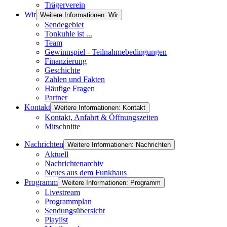
Trägerverein
Wir
Weitere Informationen: Wir
Sendegebiet
Tonkuhle ist ...
Team
Gewinnspiel - Teilnahmebedingungen
Finanzierung
Geschichte
Zahlen und Fakten
Häufige Fragen
Partner
Kontakt
Weitere Informationen: Kontakt
Kontakt, Anfahrt & Öffnungszeiten
Mitschnitte
Nachrichten
Weitere Informationen: Nachrichten
Aktuell
Nachrichtenarchiv
Neues aus dem Funkhaus
Programm
Weitere Informationen: Programm
Livestream
Programmplan
Sendungsübersicht
Playlist