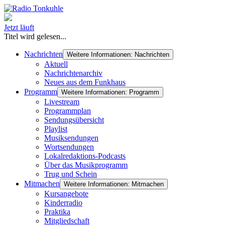
Jetzt läuft
Titel wird gelesen...
Nachrichten
Weitere Informationen: Nachrichten
Aktuell
Nachrichtenarchiv
Neues aus dem Funkhaus
Programm
Weitere Informationen: Programm
Livestream
Programmplan
Sendungsübersicht
Playlist
Musiksendungen
Wortsendungen
Lokalredaktions-Podcasts
Über das Musikprogramm
Trug und Schein
Mitmachen
Weitere Informationen: Mitmachen
Kursangebote
Kinderradio
Praktika
Mitgliedschaft