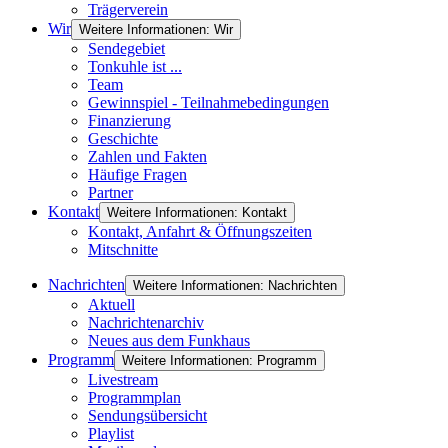
Trägerverein
Wir
Weitere Informationen: Wir
Sendegebiet
Tonkuhle ist ...
Team
Gewinnspiel - Teilnahmebedingungen
Finanzierung
Geschichte
Zahlen und Fakten
Häufige Fragen
Partner
Kontakt
Weitere Informationen: Kontakt
Kontakt, Anfahrt & Öffnungszeiten
Mitschnitte
Nachrichten
Weitere Informationen: Nachrichten
Aktuell
Nachrichtenarchiv
Neues aus dem Funkhaus
Programm
Weitere Informationen: Programm
Livestream
Programmplan
Sendungsübersicht
Playlist