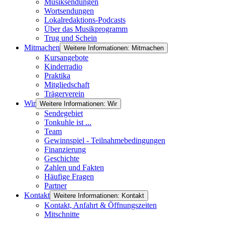
Musiksendungen
Wortsendungen
Lokalredaktions-Podcasts
Über das Musikprogramm
Trug und Schein
Mitmachen
Weitere Informationen: Mitmachen
Kursangebote
Kinderradio
Praktika
Mitgliedschaft
Trägerverein
Wir
Weitere Informationen: Wir
Sendegebiet
Tonkuhle ist ...
Team
Gewinnspiel - Teilnahmebedingungen
Finanzierung
Geschichte
Zahlen und Fakten
Häufige Fragen
Partner
Kontakt
Weitere Informationen: Kontakt
Kontakt, Anfahrt & Öffnungszeiten
Mitschnitte