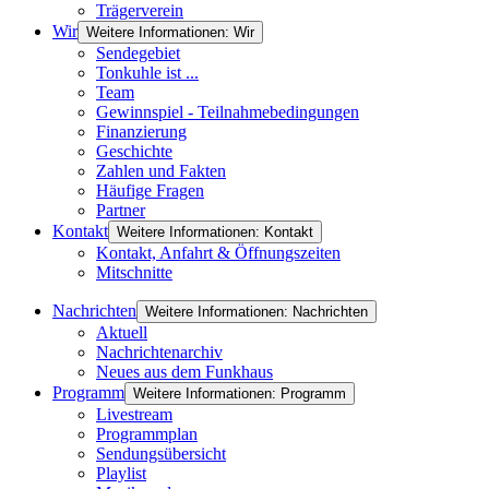
Trägerverein
Wir
Weitere Informationen: Wir
Sendegebiet
Tonkuhle ist ...
Team
Gewinnspiel - Teilnahmebedingungen
Finanzierung
Geschichte
Zahlen und Fakten
Häufige Fragen
Partner
Kontakt
Weitere Informationen: Kontakt
Kontakt, Anfahrt & Öffnungszeiten
Mitschnitte
Nachrichten
Weitere Informationen: Nachrichten
Aktuell
Nachrichtenarchiv
Neues aus dem Funkhaus
Programm
Weitere Informationen: Programm
Livestream
Programmplan
Sendungsübersicht
Playlist