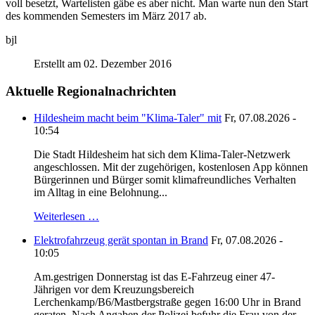
voll besetzt, Wartelisten gäbe es aber nicht. Man warte nun den Start
des kommenden Semesters im März 2017 ab.
bjl
Erstellt am 02. Dezember 2016
Aktuelle Regionalnachrichten
Hildesheim macht beim "Klima-Taler" mit
Fr, 07.08.2026 -
10:54
Die Stadt Hildesheim hat sich dem Klima-Taler-Netzwerk
angeschlossen. Mit der zugehörigen, kostenlosen App können
Bürgerinnen und Bürger somit klimafreundliches Verhalten
im Alltag in eine Belohnung...
Weiterlesen …
Elektrofahrzeug gerät spontan in Brand
Fr, 07.08.2026 -
10:05
Am.gestrigen Donnerstag ist das E-Fahrzeug einer 47-
Jährigen vor dem Kreuzungsbereich
Lerchenkamp/B6/Mastbergstraße gegen 16:00 Uhr in Brand
geraten. Nach Angaben der Polizei befuhr die Frau von der