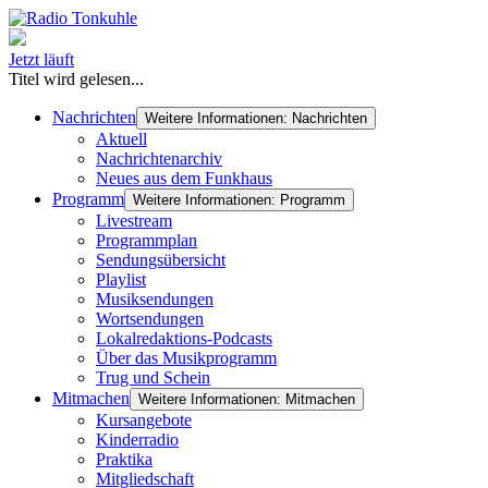
Jetzt läuft
Titel wird gelesen...
Nachrichten
Weitere Informationen: Nachrichten
Aktuell
Nachrichtenarchiv
Neues aus dem Funkhaus
Programm
Weitere Informationen: Programm
Livestream
Programmplan
Sendungsübersicht
Playlist
Musiksendungen
Wortsendungen
Lokalredaktions-Podcasts
Über das Musikprogramm
Trug und Schein
Mitmachen
Weitere Informationen: Mitmachen
Kursangebote
Kinderradio
Praktika
Mitgliedschaft