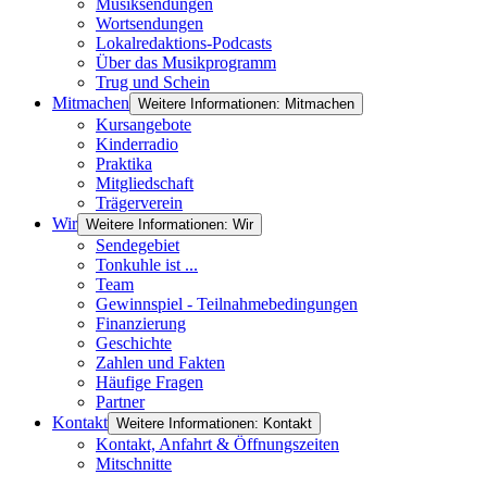
Musiksendungen
Wortsendungen
Lokalredaktions-Podcasts
Über das Musikprogramm
Trug und Schein
Mitmachen
Weitere Informationen: Mitmachen
Kursangebote
Kinderradio
Praktika
Mitgliedschaft
Trägerverein
Wir
Weitere Informationen: Wir
Sendegebiet
Tonkuhle ist ...
Team
Gewinnspiel - Teilnahmebedingungen
Finanzierung
Geschichte
Zahlen und Fakten
Häufige Fragen
Partner
Kontakt
Weitere Informationen: Kontakt
Kontakt, Anfahrt & Öffnungszeiten
Mitschnitte