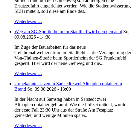
Straßen rund um den Ulmenweg soll ab morgen eine
Ersatzzufahrt eingerichtet werden. Wie die Stadtentwässerung
SEHi mitteilt, soll diese am Ende des...
Weiterlesen …
Weg am SG-Sportlerheim im Stadtfeld wird neu gemacht
So,
09.08.2026 - 14:38
Im Zuge der Bauarbeiten für das neue
Gefahrenabwehrzentrum im Stadtfeld ist die Verlängerung der
Von-Thünen-Straße beim Sportlerheim der SG Frankenfeld
gesperrt. Hier wird der neue Gehweg und die...
Weiterlesen …
Unbekannte setzen in Sarstedt zwei Altpapiercontainer in
Brand
So, 09.08.2026 - 13:00
In der Nacht auf Samstag haben in Sarstedt zwei
Altpapiercontainer gebrannt. Wie die Polizei mitteilt, wurde
der erste Fall 23:30 Uhr aus der Straße Am Festplatz
gemeldet, und wenige Minuten später...
Weiterlesen …