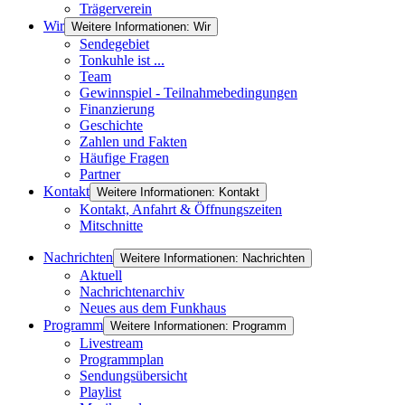
Trägerverein
Wir
Weitere Informationen: Wir
Sendegebiet
Tonkuhle ist ...
Team
Gewinnspiel - Teilnahmebedingungen
Finanzierung
Geschichte
Zahlen und Fakten
Häufige Fragen
Partner
Kontakt
Weitere Informationen: Kontakt
Kontakt, Anfahrt & Öffnungszeiten
Mitschnitte
Nachrichten
Weitere Informationen: Nachrichten
Aktuell
Nachrichtenarchiv
Neues aus dem Funkhaus
Programm
Weitere Informationen: Programm
Livestream
Programmplan
Sendungsübersicht
Playlist