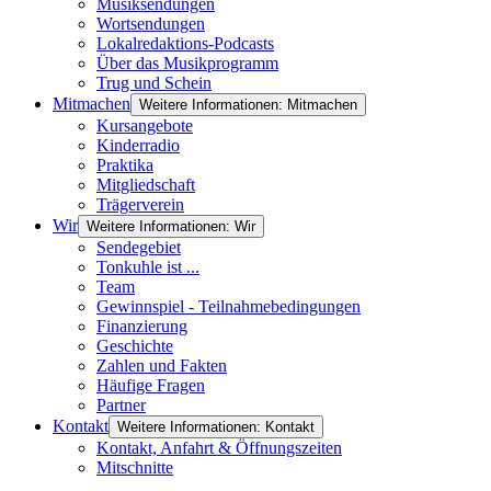
Musiksendungen
Wortsendungen
Lokalredaktions-Podcasts
Über das Musikprogramm
Trug und Schein
Mitmachen
Weitere Informationen: Mitmachen
Kursangebote
Kinderradio
Praktika
Mitgliedschaft
Trägerverein
Wir
Weitere Informationen: Wir
Sendegebiet
Tonkuhle ist ...
Team
Gewinnspiel - Teilnahmebedingungen
Finanzierung
Geschichte
Zahlen und Fakten
Häufige Fragen
Partner
Kontakt
Weitere Informationen: Kontakt
Kontakt, Anfahrt & Öffnungszeiten
Mitschnitte