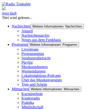
Jetzt läuft
Titel wird gelesen...
Nachrichten
Weitere Informationen: Nachrichten
Aktuell
Nachrichtenarchiv
Neues aus dem Funkhaus
Programm
Weitere Informationen: Programm
Livestream
Programmplan
Sendungsübersicht
Playlist
Musiksendungen
Wortsendungen
Lokalredaktions-Podcasts
Über das Musikprogramm
Trug und Schein
Mitmachen
Weitere Informationen: Mitmachen
Kursangebote
Kinderradio
Praktika
Mitgliedschaft