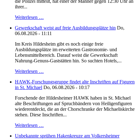
die Polizei mitteilt, hat einer der Männer gegen 12:30 Uhr an
ihrer...
Weiterlesen …
Gewerkschaft weist auf freie Ausbildungsplätze hin
Do,
06.08.2026 - 11:11
Im Kreis Hildesheim gibt es noch einige freie
Ausbildungsplätze im erweiterten Gastronomie- und
Lebensmittelbereich. Darauf weist die Gewerkschaft
Nahrung-Genuss-Gaststätten hin. So suchten Hotels,...
Weiterlesen …
HAWK-Forschungsgruppe findet alte Inschriften auf Figuren
in St. Michael
Do, 06.08.2026 - 10:17
Forschende der Hildesheimer HAWK haben in St. Michael
alte Beschriftungen auf Spruchbändern von Heiligenfiguren
wiederentdeckt, die an der Chorschranke der Michaeliskirche
stehen. Diese Inschriften...
Weiterlesen …
Unbekannte sprühen Hakenkreuze am Volkersheimer