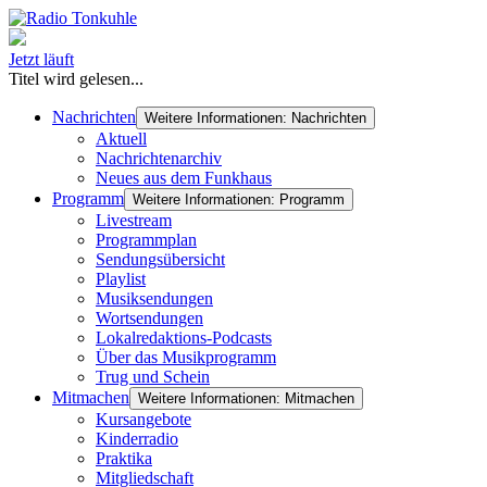
Jetzt läuft
Titel wird gelesen...
Nachrichten
Weitere Informationen: Nachrichten
Aktuell
Nachrichtenarchiv
Neues aus dem Funkhaus
Programm
Weitere Informationen: Programm
Livestream
Programmplan
Sendungsübersicht
Playlist
Musiksendungen
Wortsendungen
Lokalredaktions-Podcasts
Über das Musikprogramm
Trug und Schein
Mitmachen
Weitere Informationen: Mitmachen
Kursangebote
Kinderradio
Praktika
Mitgliedschaft