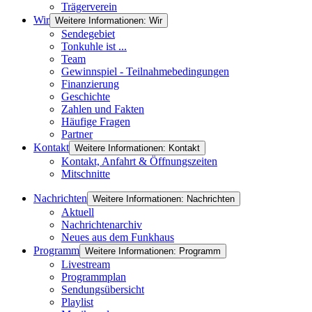
Trägerverein
Wir
Weitere Informationen: Wir
Sendegebiet
Tonkuhle ist ...
Team
Gewinnspiel - Teilnahmebedingungen
Finanzierung
Geschichte
Zahlen und Fakten
Häufige Fragen
Partner
Kontakt
Weitere Informationen: Kontakt
Kontakt, Anfahrt & Öffnungszeiten
Mitschnitte
Nachrichten
Weitere Informationen: Nachrichten
Aktuell
Nachrichtenarchiv
Neues aus dem Funkhaus
Programm
Weitere Informationen: Programm
Livestream
Programmplan
Sendungsübersicht
Playlist