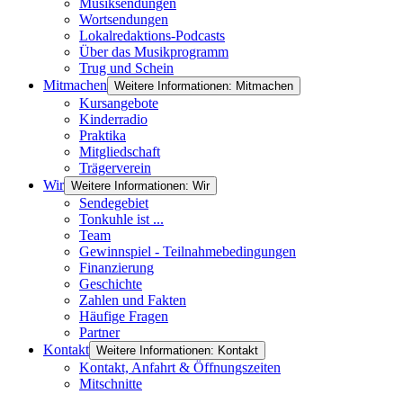
Musiksendungen
Wortsendungen
Lokalredaktions-Podcasts
Über das Musikprogramm
Trug und Schein
Mitmachen
Weitere Informationen: Mitmachen
Kursangebote
Kinderradio
Praktika
Mitgliedschaft
Trägerverein
Wir
Weitere Informationen: Wir
Sendegebiet
Tonkuhle ist ...
Team
Gewinnspiel - Teilnahmebedingungen
Finanzierung
Geschichte
Zahlen und Fakten
Häufige Fragen
Partner
Kontakt
Weitere Informationen: Kontakt
Kontakt, Anfahrt & Öffnungszeiten
Mitschnitte