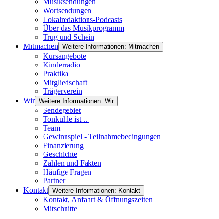
Musiksendungen
Wortsendungen
Lokalredaktions-Podcasts
Über das Musikprogramm
Trug und Schein
Mitmachen
Weitere Informationen: Mitmachen
Kursangebote
Kinderradio
Praktika
Mitgliedschaft
Trägerverein
Wir
Weitere Informationen: Wir
Sendegebiet
Tonkuhle ist ...
Team
Gewinnspiel - Teilnahmebedingungen
Finanzierung
Geschichte
Zahlen und Fakten
Häufige Fragen
Partner
Kontakt
Weitere Informationen: Kontakt
Kontakt, Anfahrt & Öffnungszeiten
Mitschnitte