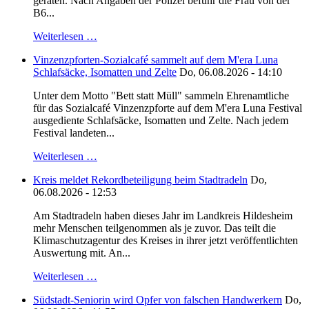
geraten. Nach Angaben der Polizei befuhr die Frau von der
B6...
Weiterlesen …
Vinzenzpforten-Sozialcafé sammelt auf dem M'era Luna
Schlafsäcke, Isomatten und Zelte
Do, 06.08.2026 - 14:10
Unter dem Motto "Bett statt Müll" sammeln Ehrenamtliche
für das Sozialcafé Vinzenzpforte auf dem M'era Luna Festival
ausgediente Schlafsäcke, Isomatten und Zelte. Nach jedem
Festival landeten...
Weiterlesen …
Kreis meldet Rekordbeteiligung beim Stadtradeln
Do,
06.08.2026 - 12:53
Am Stadtradeln haben dieses Jahr im Landkreis Hildesheim
mehr Menschen teilgenommen als je zuvor. Das teilt die
Klimaschutzagentur des Kreises in ihrer jetzt veröffentlichten
Auswertung mit. An...
Weiterlesen …
Südstadt-Seniorin wird Opfer von falschen Handwerkern
Do,