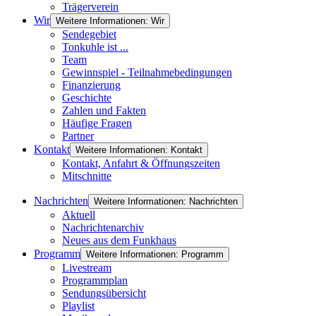
Trägerverein
Wir
Weitere Informationen: Wir
Sendegebiet
Tonkuhle ist ...
Team
Gewinnspiel - Teilnahmebedingungen
Finanzierung
Geschichte
Zahlen und Fakten
Häufige Fragen
Partner
Kontakt
Weitere Informationen: Kontakt
Kontakt, Anfahrt & Öffnungszeiten
Mitschnitte
Nachrichten
Weitere Informationen: Nachrichten
Aktuell
Nachrichtenarchiv
Neues aus dem Funkhaus
Programm
Weitere Informationen: Programm
Livestream
Programmplan
Sendungsübersicht
Playlist