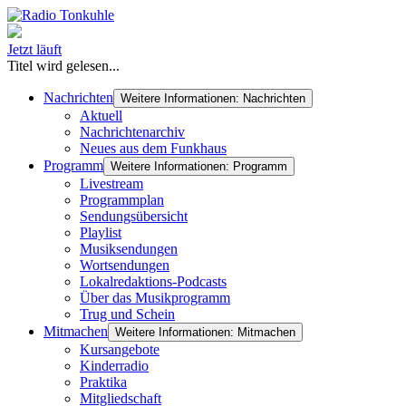
Jetzt läuft
Titel wird gelesen...
Nachrichten
Weitere Informationen: Nachrichten
Aktuell
Nachrichtenarchiv
Neues aus dem Funkhaus
Programm
Weitere Informationen: Programm
Livestream
Programmplan
Sendungsübersicht
Playlist
Musiksendungen
Wortsendungen
Lokalredaktions-Podcasts
Über das Musikprogramm
Trug und Schein
Mitmachen
Weitere Informationen: Mitmachen
Kursangebote
Kinderradio
Praktika
Mitgliedschaft