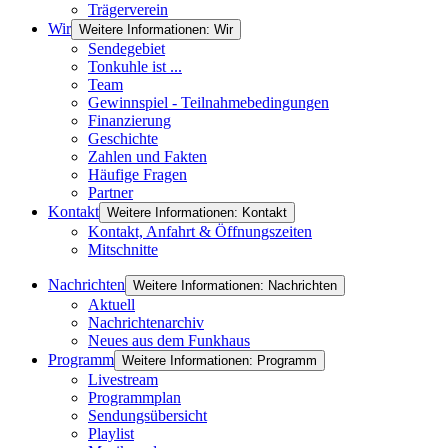
Trägerverein
Wir
Weitere Informationen: Wir
Sendegebiet
Tonkuhle ist ...
Team
Gewinnspiel - Teilnahmebedingungen
Finanzierung
Geschichte
Zahlen und Fakten
Häufige Fragen
Partner
Kontakt
Weitere Informationen: Kontakt
Kontakt, Anfahrt & Öffnungszeiten
Mitschnitte
Nachrichten
Weitere Informationen: Nachrichten
Aktuell
Nachrichtenarchiv
Neues aus dem Funkhaus
Programm
Weitere Informationen: Programm
Livestream
Programmplan
Sendungsübersicht
Playlist