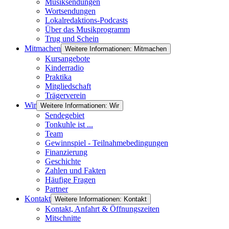
Musiksendungen
Wortsendungen
Lokalredaktions-Podcasts
Über das Musikprogramm
Trug und Schein
Mitmachen
Weitere Informationen: Mitmachen
Kursangebote
Kinderradio
Praktika
Mitgliedschaft
Trägerverein
Wir
Weitere Informationen: Wir
Sendegebiet
Tonkuhle ist ...
Team
Gewinnspiel - Teilnahmebedingungen
Finanzierung
Geschichte
Zahlen und Fakten
Häufige Fragen
Partner
Kontakt
Weitere Informationen: Kontakt
Kontakt, Anfahrt & Öffnungszeiten
Mitschnitte