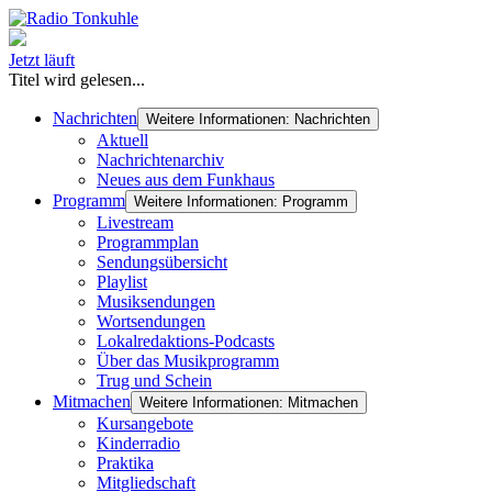
Jetzt läuft
Titel wird gelesen...
Nachrichten
Weitere Informationen: Nachrichten
Aktuell
Nachrichtenarchiv
Neues aus dem Funkhaus
Programm
Weitere Informationen: Programm
Livestream
Programmplan
Sendungsübersicht
Playlist
Musiksendungen
Wortsendungen
Lokalredaktions-Podcasts
Über das Musikprogramm
Trug und Schein
Mitmachen
Weitere Informationen: Mitmachen
Kursangebote
Kinderradio
Praktika
Mitgliedschaft