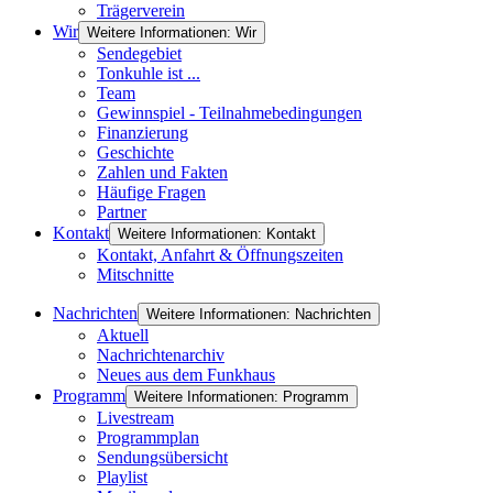
Trägerverein
Wir
Weitere Informationen: Wir
Sendegebiet
Tonkuhle ist ...
Team
Gewinnspiel - Teilnahmebedingungen
Finanzierung
Geschichte
Zahlen und Fakten
Häufige Fragen
Partner
Kontakt
Weitere Informationen: Kontakt
Kontakt, Anfahrt & Öffnungszeiten
Mitschnitte
Nachrichten
Weitere Informationen: Nachrichten
Aktuell
Nachrichtenarchiv
Neues aus dem Funkhaus
Programm
Weitere Informationen: Programm
Livestream
Programmplan
Sendungsübersicht
Playlist