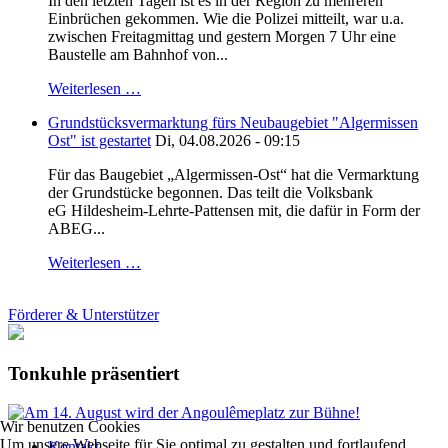
In den letzten Tagen ist es in der Region zu mehreren
Einbrüchen gekommen. Wie die Polizei mitteilt, war u.a.
zwischen Freitagmittag und gestern Morgen 7 Uhr eine
Baustelle am Bahnhof von...
Weiterlesen …
Grundstücksvermarktung fürs Neubaugebiet "Algermissen
Ost" ist gestartet
Di, 04.08.2026 - 09:15
Für das Baugebiet „Algermissen-Ost“ hat die Vermarktung
der Grundstücke begonnen. Das teilt die Volksbank
eG Hildesheim-Lehrte-Pattensen mit, die dafür in Form der
ABEG...
Weiterlesen …
Förderer & Unterstützer
Tonkuhle präsentiert
Wir benutzen Cookies
Um unsere Webseite für Sie optimal zu gestalten und fortlaufend
Kontakt