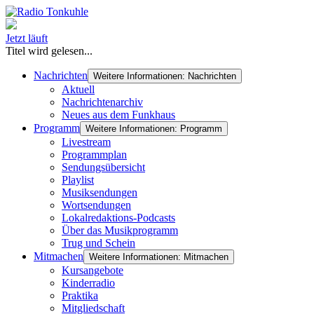
Jetzt läuft
Titel wird gelesen...
Nachrichten
Weitere Informationen: Nachrichten
Aktuell
Nachrichtenarchiv
Neues aus dem Funkhaus
Programm
Weitere Informationen: Programm
Livestream
Programmplan
Sendungsübersicht
Playlist
Musiksendungen
Wortsendungen
Lokalredaktions-Podcasts
Über das Musikprogramm
Trug und Schein
Mitmachen
Weitere Informationen: Mitmachen
Kursangebote
Kinderradio
Praktika
Mitgliedschaft