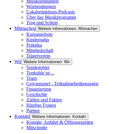
Musiksendungen
Wortsendungen
Lokalredaktions-Podcasts
Über das Musikprogramm
Trug und Schein
Mitmachen
Weitere Informationen: Mitmachen
Kursangebote
Kinderradio
Praktika
Mitgliedschaft
Trägerverein
Wir
Weitere Informationen: Wir
Sendegebiet
Tonkuhle ist ...
Team
Gewinnspiel - Teilnahmebedingungen
Finanzierung
Geschichte
Zahlen und Fakten
Häufige Fragen
Partner
Kontakt
Weitere Informationen: Kontakt
Kontakt, Anfahrt & Öffnungszeiten
Mitschnitte