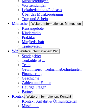
Musiksendungen
Wortsendungen
Lokalredaktions-Podcasts
Über das Musikprogramm
Trug und Schein
Mitmachen
Weitere Informationen: Mitmachen
Kursangebote
Kinderradio
Praktika
Mitgliedschaft
Trägerverein
Wir
Weitere Informationen: Wir
Sendegebiet
Tonkuhle ist ...
Team
Gewinnspiel - Teilnahmebedingungen
Finanzierung
Geschichte
Zahlen und Fakten
Häufige Fragen
Partner
Kontakt
Weitere Informationen: Kontakt
Kontakt, Anfahrt & Öffnungszeiten
Mitschnitte