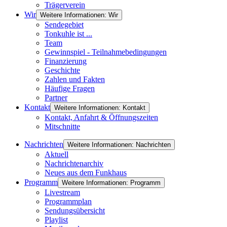
Trägerverein
Wir
Weitere Informationen: Wir
Sendegebiet
Tonkuhle ist ...
Team
Gewinnspiel - Teilnahmebedingungen
Finanzierung
Geschichte
Zahlen und Fakten
Häufige Fragen
Partner
Kontakt
Weitere Informationen: Kontakt
Kontakt, Anfahrt & Öffnungszeiten
Mitschnitte
Nachrichten
Weitere Informationen: Nachrichten
Aktuell
Nachrichtenarchiv
Neues aus dem Funkhaus
Programm
Weitere Informationen: Programm
Livestream
Programmplan
Sendungsübersicht
Playlist