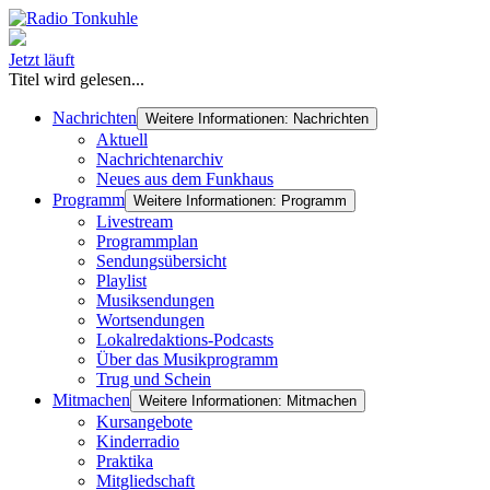
Jetzt läuft
Titel wird gelesen...
Nachrichten
Weitere Informationen: Nachrichten
Aktuell
Nachrichtenarchiv
Neues aus dem Funkhaus
Programm
Weitere Informationen: Programm
Livestream
Programmplan
Sendungsübersicht
Playlist
Musiksendungen
Wortsendungen
Lokalredaktions-Podcasts
Über das Musikprogramm
Trug und Schein
Mitmachen
Weitere Informationen: Mitmachen
Kursangebote
Kinderradio
Praktika
Mitgliedschaft