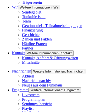
Trägerverein
Wir
Weitere Informationen: Wir
Sendegebiet
Tonkuhle ist ...
Team
Gewinnspiel - Teilnahmebedingungen
Finanzierung
Geschichte
Zahlen und Fakten
Häufige Fragen
Partner
Kontakt
Weitere Informationen: Kontakt
Kontakt, Anfahrt & Öffnungszeiten
Mitschnitte
Nachrichten
Weitere Informationen: Nachrichten
Aktuell
Nachrichtenarchiv
Neues aus dem Funkhaus
Programm
Weitere Informationen: Programm
Livestream
Programmplan
Sendungsübersicht
Playlist