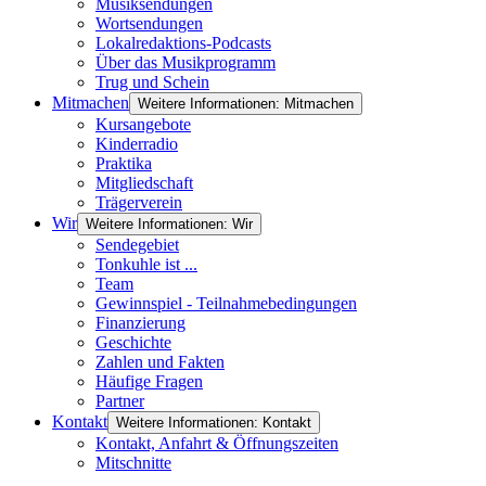
Musiksendungen
Wortsendungen
Lokalredaktions-Podcasts
Über das Musikprogramm
Trug und Schein
Mitmachen
Weitere Informationen: Mitmachen
Kursangebote
Kinderradio
Praktika
Mitgliedschaft
Trägerverein
Wir
Weitere Informationen: Wir
Sendegebiet
Tonkuhle ist ...
Team
Gewinnspiel - Teilnahmebedingungen
Finanzierung
Geschichte
Zahlen und Fakten
Häufige Fragen
Partner
Kontakt
Weitere Informationen: Kontakt
Kontakt, Anfahrt & Öffnungszeiten
Mitschnitte