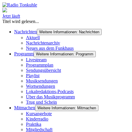
Jetzt läuft
Titel wird gelesen...
Nachrichten
Weitere Informationen: Nachrichten
Aktuell
Nachrichtenarchiv
Neues aus dem Funkhaus
Programm
Weitere Informationen: Programm
Livestream
Programmplan
Sendungsübersicht
Playlist
Musiksendungen
Wortsendungen
Lokalredaktions-Podcasts
Über das Musikprogramm
Trug und Schein
Mitmachen
Weitere Informationen: Mitmachen
Kursangebote
Kinderradio
Praktika
Mitgliedschaft