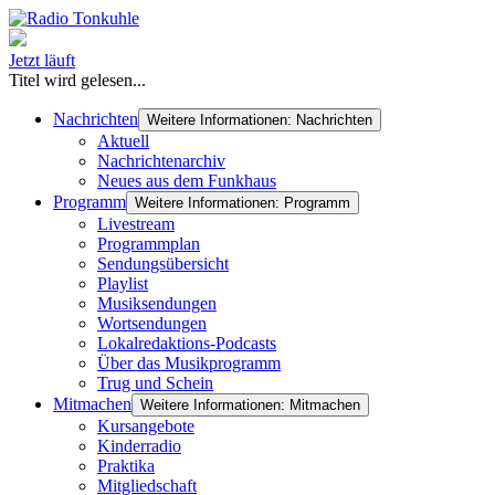
Jetzt läuft
Titel wird gelesen...
Nachrichten
Weitere Informationen: Nachrichten
Aktuell
Nachrichtenarchiv
Neues aus dem Funkhaus
Programm
Weitere Informationen: Programm
Livestream
Programmplan
Sendungsübersicht
Playlist
Musiksendungen
Wortsendungen
Lokalredaktions-Podcasts
Über das Musikprogramm
Trug und Schein
Mitmachen
Weitere Informationen: Mitmachen
Kursangebote
Kinderradio
Praktika
Mitgliedschaft