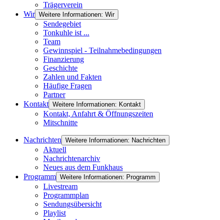
Trägerverein
Wir
Weitere Informationen: Wir
Sendegebiet
Tonkuhle ist ...
Team
Gewinnspiel - Teilnahmebedingungen
Finanzierung
Geschichte
Zahlen und Fakten
Häufige Fragen
Partner
Kontakt
Weitere Informationen: Kontakt
Kontakt, Anfahrt & Öffnungszeiten
Mitschnitte
Nachrichten
Weitere Informationen: Nachrichten
Aktuell
Nachrichtenarchiv
Neues aus dem Funkhaus
Programm
Weitere Informationen: Programm
Livestream
Programmplan
Sendungsübersicht
Playlist