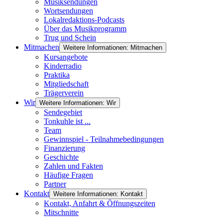
Musiksendungen
Wortsendungen
Lokalredaktions-Podcasts
Über das Musikprogramm
Trug und Schein
Mitmachen
Weitere Informationen: Mitmachen
Kursangebote
Kinderradio
Praktika
Mitgliedschaft
Trägerverein
Wir
Weitere Informationen: Wir
Sendegebiet
Tonkuhle ist ...
Team
Gewinnspiel - Teilnahmebedingungen
Finanzierung
Geschichte
Zahlen und Fakten
Häufige Fragen
Partner
Kontakt
Weitere Informationen: Kontakt
Kontakt, Anfahrt & Öffnungszeiten
Mitschnitte