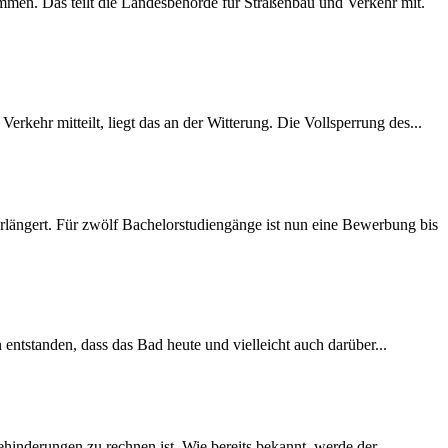
mmen. Das teilt die Landesbehörde für Straßenbau und Verkehr mit.
rkehr mitteilt, liegt das an der Witterung. Die Vollsperrung des...
längert. Für zwölf Bachelorstudiengänge ist nun eine Bewerbung bis
 entstanden, dass das Bad heute und vielleicht auch darüber...
inderungen zu rechnen ist. Wie bereits bekannt, werde der...