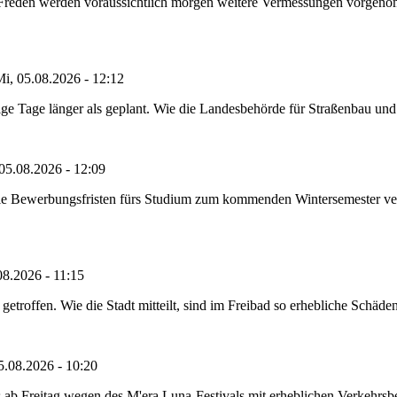
n Freden werden voraussichtlich morgen weitere Vermessungen vorgeno
i, 05.08.2026 - 12:12
e Tage länger als geplant. Wie die Landesbehörde für Straßenbau und Ve
05.08.2026 - 12:09
die Bewerbungsfristen fürs Studium zum kommenden Wintersemester ver
08.2026 - 11:15
etroffen. Wie die Stadt mitteilt, sind im Freibad so erhebliche Schäden
5.08.2026 - 10:20
 ab Freitag wegen des M'era Luna-Festivals mit erheblichen Verkehrsbeh