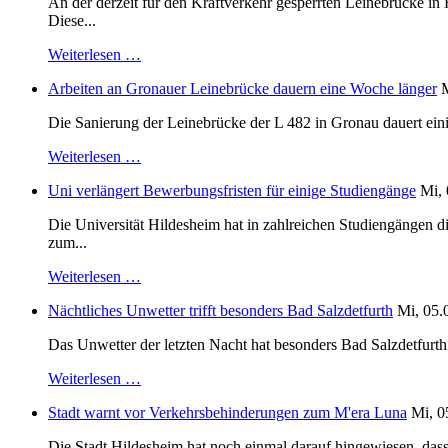
An der derzeit für den Kraftverkehr gesperrten Leinebrücke i
Diese...
Weiterlesen …
Arbeiten an Gronauer Leinebrücke dauern eine Woche länger
M
Die Sanierung der Leinebrücke der L 482 in Gronau dauert einig
Weiterlesen …
Uni verlängert Bewerbungsfristen für einige Studiengänge
Mi, 
Die Universität Hildesheim hat in zahlreichen Studiengängen 
zum...
Weiterlesen …
Nächtliches Unwetter trifft besonders Bad Salzdetfurth
Mi, 05.
Das Unwetter der letzten Nacht hat besonders Bad Salzdetfurth g
Weiterlesen …
Stadt warnt vor Verkehrsbehinderungen zum M'era Luna
Mi, 0
Die Stadt Hildesheim hat noch einmal darauf hingewiesen, dass