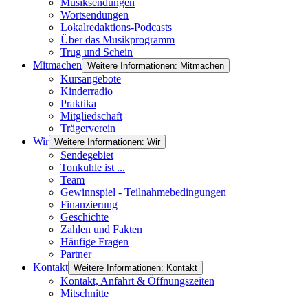
Musiksendungen
Wortsendungen
Lokalredaktions-Podcasts
Über das Musikprogramm
Trug und Schein
Mitmachen
Weitere Informationen: Mitmachen
Kursangebote
Kinderradio
Praktika
Mitgliedschaft
Trägerverein
Wir
Weitere Informationen: Wir
Sendegebiet
Tonkuhle ist ...
Team
Gewinnspiel - Teilnahmebedingungen
Finanzierung
Geschichte
Zahlen und Fakten
Häufige Fragen
Partner
Kontakt
Weitere Informationen: Kontakt
Kontakt, Anfahrt & Öffnungszeiten
Mitschnitte