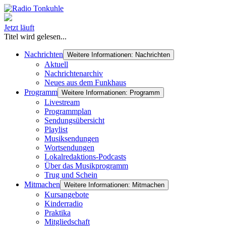
Jetzt läuft
Titel wird gelesen...
Nachrichten
Weitere Informationen: Nachrichten
Aktuell
Nachrichtenarchiv
Neues aus dem Funkhaus
Programm
Weitere Informationen: Programm
Livestream
Programmplan
Sendungsübersicht
Playlist
Musiksendungen
Wortsendungen
Lokalredaktions-Podcasts
Über das Musikprogramm
Trug und Schein
Mitmachen
Weitere Informationen: Mitmachen
Kursangebote
Kinderradio
Praktika
Mitgliedschaft