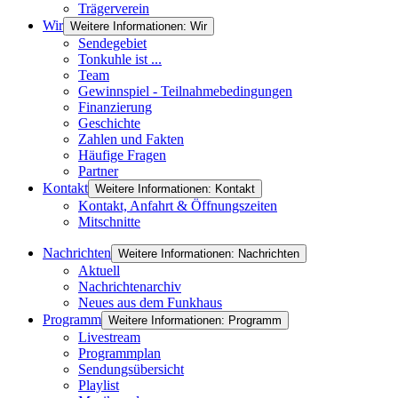
Trägerverein
Wir
Weitere Informationen: Wir
Sendegebiet
Tonkuhle ist ...
Team
Gewinnspiel - Teilnahmebedingungen
Finanzierung
Geschichte
Zahlen und Fakten
Häufige Fragen
Partner
Kontakt
Weitere Informationen: Kontakt
Kontakt, Anfahrt & Öffnungszeiten
Mitschnitte
Nachrichten
Weitere Informationen: Nachrichten
Aktuell
Nachrichtenarchiv
Neues aus dem Funkhaus
Programm
Weitere Informationen: Programm
Livestream
Programmplan
Sendungsübersicht
Playlist