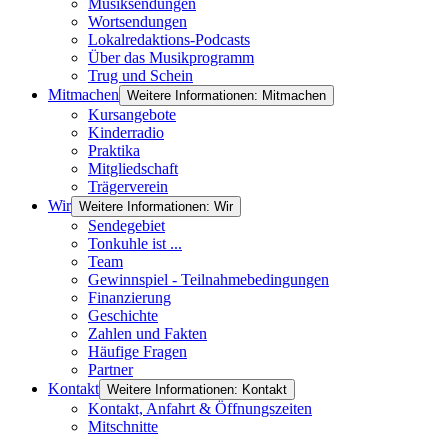
Musiksendungen
Wortsendungen
Lokalredaktions-Podcasts
Über das Musikprogramm
Trug und Schein
Mitmachen
Weitere Informationen: Mitmachen
Kursangebote
Kinderradio
Praktika
Mitgliedschaft
Trägerverein
Wir
Weitere Informationen: Wir
Sendegebiet
Tonkuhle ist ...
Team
Gewinnspiel - Teilnahmebedingungen
Finanzierung
Geschichte
Zahlen und Fakten
Häufige Fragen
Partner
Kontakt
Weitere Informationen: Kontakt
Kontakt, Anfahrt & Öffnungszeiten
Mitschnitte