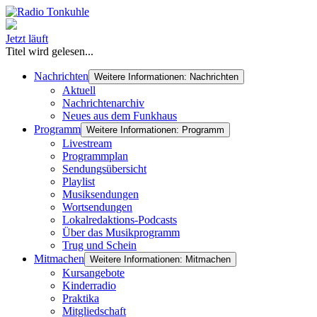
Jetzt läuft
Titel wird gelesen...
Nachrichten
Weitere Informationen: Nachrichten
Aktuell
Nachrichtenarchiv
Neues aus dem Funkhaus
Programm
Weitere Informationen: Programm
Livestream
Programmplan
Sendungsübersicht
Playlist
Musiksendungen
Wortsendungen
Lokalredaktions-Podcasts
Über das Musikprogramm
Trug und Schein
Mitmachen
Weitere Informationen: Mitmachen
Kursangebote
Kinderradio
Praktika
Mitgliedschaft