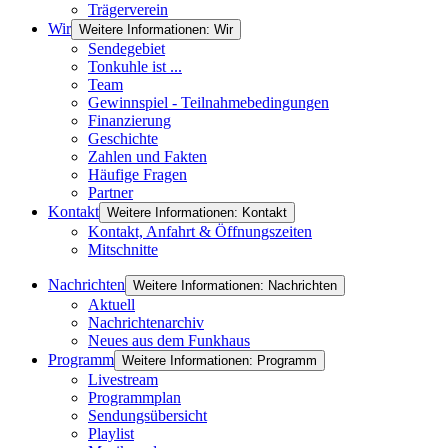
Trägerverein
Wir
Weitere Informationen: Wir
Sendegebiet
Tonkuhle ist ...
Team
Gewinnspiel - Teilnahmebedingungen
Finanzierung
Geschichte
Zahlen und Fakten
Häufige Fragen
Partner
Kontakt
Weitere Informationen: Kontakt
Kontakt, Anfahrt & Öffnungszeiten
Mitschnitte
Nachrichten
Weitere Informationen: Nachrichten
Aktuell
Nachrichtenarchiv
Neues aus dem Funkhaus
Programm
Weitere Informationen: Programm
Livestream
Programmplan
Sendungsübersicht
Playlist