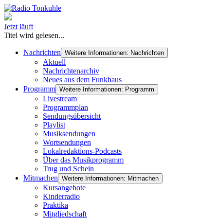
Jetzt läuft
Titel wird gelesen...
Nachrichten
Weitere Informationen: Nachrichten
Aktuell
Nachrichtenarchiv
Neues aus dem Funkhaus
Programm
Weitere Informationen: Programm
Livestream
Programmplan
Sendungsübersicht
Playlist
Musiksendungen
Wortsendungen
Lokalredaktions-Podcasts
Über das Musikprogramm
Trug und Schein
Mitmachen
Weitere Informationen: Mitmachen
Kursangebote
Kinderradio
Praktika
Mitgliedschaft