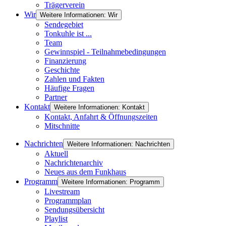
Trägerverein
Wir
Weitere Informationen: Wir
Sendegebiet
Tonkuhle ist ...
Team
Gewinnspiel - Teilnahmebedingungen
Finanzierung
Geschichte
Zahlen und Fakten
Häufige Fragen
Partner
Kontakt
Weitere Informationen: Kontakt
Kontakt, Anfahrt & Öffnungszeiten
Mitschnitte
Nachrichten
Weitere Informationen: Nachrichten
Aktuell
Nachrichtenarchiv
Neues aus dem Funkhaus
Programm
Weitere Informationen: Programm
Livestream
Programmplan
Sendungsübersicht
Playlist