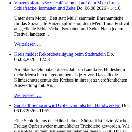
Vinzenzpforten-Sozialcafé sammelt auf dem M'era Luna
Schlafsäcke, Isomatten und Zelte
Do, 06.08.2026 - 14:10
Unter dem Motto "Bett statt Müll" sammeln Ehrenamtliche
für das Sozialcafé Vinzenzpforte auf dem M'era Luna Festival
ausgediente Schlafsäcke, Isomatten und Zelte. Nach jedem
Festival landeten...
Weiterlesen …
Kreis meldet Rekordbeteiligung beim Stadtradeln
Do,
06.08.2026 - 12:53
Am Stadtradeln haben dieses Jahr im Landkreis Hildesheim
mehr Menschen teilgenommen als je zuvor. Das teilt die
Klimaschutzagentur des Kreises in ihrer jetzt veröffentlichten
Auswertung mit. An...
Weiterlesen …
Südstadt-Seniorin wird Opfer von falschen Handwerkern
Do,
06.08.2026 - 11:55
Eine Seniorin aus der Hildesheimer Südstadt ist letzte Woche
Freitag Opfer zweier mutmaßlicher Trickdiebe geworden. Wie
die Polizei mitteilt, hat einer der Männer gegen 12:30 Uhr an