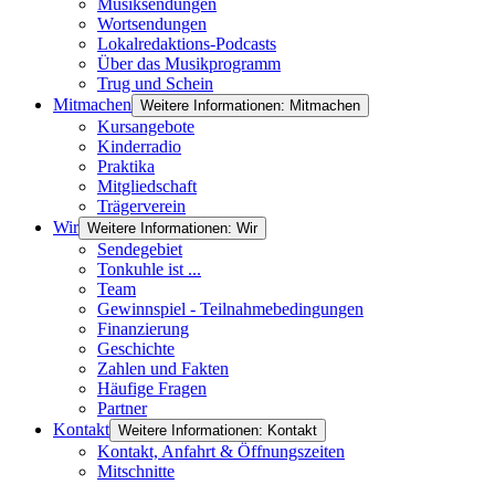
Musiksendungen
Wortsendungen
Lokalredaktions-Podcasts
Über das Musikprogramm
Trug und Schein
Mitmachen
Weitere Informationen: Mitmachen
Kursangebote
Kinderradio
Praktika
Mitgliedschaft
Trägerverein
Wir
Weitere Informationen: Wir
Sendegebiet
Tonkuhle ist ...
Team
Gewinnspiel - Teilnahmebedingungen
Finanzierung
Geschichte
Zahlen und Fakten
Häufige Fragen
Partner
Kontakt
Weitere Informationen: Kontakt
Kontakt, Anfahrt & Öffnungszeiten
Mitschnitte