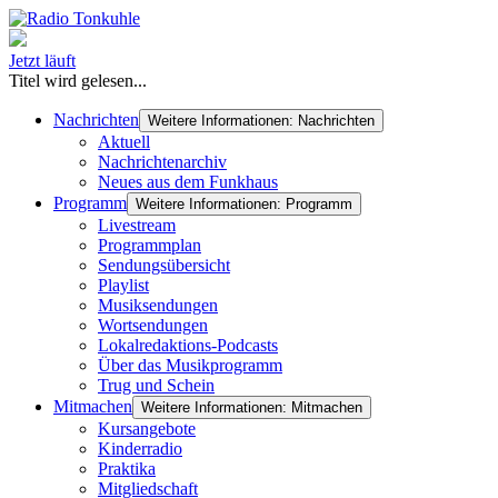
Jetzt läuft
Titel wird gelesen...
Nachrichten
Weitere Informationen: Nachrichten
Aktuell
Nachrichtenarchiv
Neues aus dem Funkhaus
Programm
Weitere Informationen: Programm
Livestream
Programmplan
Sendungsübersicht
Playlist
Musiksendungen
Wortsendungen
Lokalredaktions-Podcasts
Über das Musikprogramm
Trug und Schein
Mitmachen
Weitere Informationen: Mitmachen
Kursangebote
Kinderradio
Praktika
Mitgliedschaft