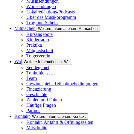
Musiksendungen
Wortsendungen
Lokalredaktions-Podcasts
Über das Musikprogramm
Trug und Schein
Mitmachen
Weitere Informationen: Mitmachen
Kursangebote
Kinderradio
Praktika
Mitgliedschaft
Trägerverein
Wir
Weitere Informationen: Wir
Sendegebiet
Tonkuhle ist ...
Team
Gewinnspiel - Teilnahmebedingungen
Finanzierung
Geschichte
Zahlen und Fakten
Häufige Fragen
Partner
Kontakt
Weitere Informationen: Kontakt
Kontakt, Anfahrt & Öffnungszeiten
Mitschnitte