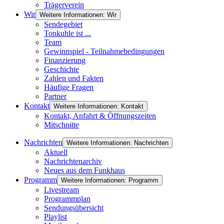
Trägerverein
Wir
Weitere Informationen: Wir
Sendegebiet
Tonkuhle ist ...
Team
Gewinnspiel - Teilnahmebedingungen
Finanzierung
Geschichte
Zahlen und Fakten
Häufige Fragen
Partner
Kontakt
Weitere Informationen: Kontakt
Kontakt, Anfahrt & Öffnungszeiten
Mitschnitte
Nachrichten
Weitere Informationen: Nachrichten
Aktuell
Nachrichtenarchiv
Neues aus dem Funkhaus
Programm
Weitere Informationen: Programm
Livestream
Programmplan
Sendungsübersicht
Playlist