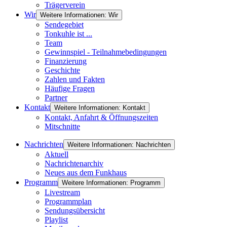
Trägerverein
Wir
Weitere Informationen: Wir
Sendegebiet
Tonkuhle ist ...
Team
Gewinnspiel - Teilnahmebedingungen
Finanzierung
Geschichte
Zahlen und Fakten
Häufige Fragen
Partner
Kontakt
Weitere Informationen: Kontakt
Kontakt, Anfahrt & Öffnungszeiten
Mitschnitte
Nachrichten
Weitere Informationen: Nachrichten
Aktuell
Nachrichtenarchiv
Neues aus dem Funkhaus
Programm
Weitere Informationen: Programm
Livestream
Programmplan
Sendungsübersicht
Playlist