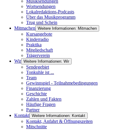
Musiksendungen
Wortsendungen
Lokalredaktions-Podcasts
Über das Musikprogramm
Trug und Schein
Mitmachen
Weitere Informationen: Mitmachen
Kursangebote
Kinderradio
Praktika
Mitgliedschaft
Trägerverein
Wir
Weitere Informationen: Wir
Sendegebiet
Tonkuhle ist ...
Team
Gewinnspiel - Teilnahmebedingungen
Finanzierung
Geschichte
Zahlen und Fakten
Häufige Fragen
Partner
Kontakt
Weitere Informationen: Kontakt
Kontakt, Anfahrt & Öffnungszeiten
Mitschnitte