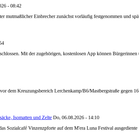
026 - 08:42
e alter mutmaßlicher Einbrecher zunächst vorläufig festgenommen und 
:54
chlossen. Mit der zugehörigen, kostenlosen App können Bürgerinnen un
n vor dem Kreuzungsbereich Lerchenkamp/B6/Mastbergstraße gegen 16:
säcke, Isomatten und Zelte
Do, 06.08.2026 - 14:10
as Sozialcafé Vinzenzpforte auf dem M'era Luna Festival ausgediente S