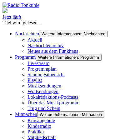
Jetzt läuft
Titel wird gelesen...
Nachrichten
Weitere Informationen: Nachrichten
Aktuell
Nachrichtenarchiv
Neues aus dem Funkhaus
Programm
Weitere Informationen: Programm
Livestream
Programmplan
Sendungsübersicht
Playlist
Musiksendungen
Wortsendungen
Lokalredaktions-Podcasts
Über das Musikprogramm
Trug und Schein
Mitmachen
Weitere Informationen: Mitmachen
Kursangebote
Kinderradio
Praktika
Mitgliedschaft