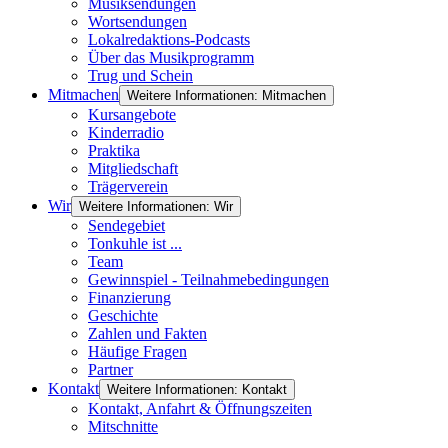
Musiksendungen
Wortsendungen
Lokalredaktions-Podcasts
Über das Musikprogramm
Trug und Schein
Mitmachen
Weitere Informationen: Mitmachen
Kursangebote
Kinderradio
Praktika
Mitgliedschaft
Trägerverein
Wir
Weitere Informationen: Wir
Sendegebiet
Tonkuhle ist ...
Team
Gewinnspiel - Teilnahmebedingungen
Finanzierung
Geschichte
Zahlen und Fakten
Häufige Fragen
Partner
Kontakt
Weitere Informationen: Kontakt
Kontakt, Anfahrt & Öffnungszeiten
Mitschnitte