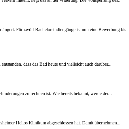
rkehr mitteilt, liegt das an der Witterung. Die Vollsperrung des...
längert. Für zwölf Bachelorstudiengänge ist nun eine Bewerbung bis
 entstanden, dass das Bad heute und vielleicht auch darüber...
inderungen zu rechnen ist. Wie bereits bekannt, werde der...
desheimer Helios Klinikum abgeschlossen hat. Damit übernehmen...