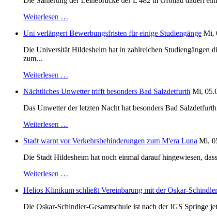
Die Sanierung der Leinebrücke der L 482 in Gronau dauert einig
Weiterlesen …
Uni verlängert Bewerbungsfristen für einige Studiengänge
Mi, 
Die Universität Hildesheim hat in zahlreichen Studiengängen 
zum...
Weiterlesen …
Nächtliches Unwetter trifft besonders Bad Salzdetfurth
Mi, 05.
Das Unwetter der letzten Nacht hat besonders Bad Salzdetfurth g
Weiterlesen …
Stadt warnt vor Verkehrsbehinderungen zum M'era Luna
Mi, 0
Die Stadt Hildesheim hat noch einmal darauf hingewiesen, dass
Weiterlesen …
Helios Klinikum schließt Vereinbarung mit der Oskar-Schindle
Die Oskar-Schindler-Gesamtschule ist nach der IGS Springe je