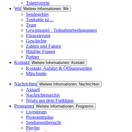
Trägerverein
Wir
Weitere Informationen: Wir
Sendegebiet
Tonkuhle ist ...
Team
Gewinnspiel - Teilnahmebedingungen
Finanzierung
Geschichte
Zahlen und Fakten
Häufige Fragen
Partner
Kontakt
Weitere Informationen: Kontakt
Kontakt, Anfahrt & Öffnungszeiten
Mitschnitte
Nachrichten
Weitere Informationen: Nachrichten
Aktuell
Nachrichtenarchiv
Neues aus dem Funkhaus
Programm
Weitere Informationen: Programm
Livestream
Programmplan
Sendungsübersicht
Playlist