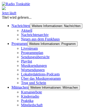
Jetzt läuft
Titel wird gelesen...
Nachrichten
Weitere Informationen: Nachrichten
Aktuell
Nachrichtenarchiv
Neues aus dem Funkhaus
Programm
Weitere Informationen: Programm
Livestream
Programmplan
Sendungsübersicht
Playlist
Musiksendungen
Wortsendungen
Lokalredaktions-Podcasts
Über das Musikprogramm
Trug und Schein
Mitmachen
Weitere Informationen: Mitmachen
Kursangebote
Kinderradio
Praktika
Mitgliedschaft