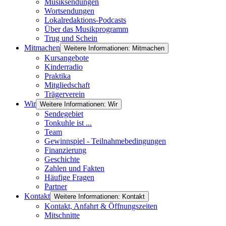
Musiksendungen
Wortsendungen
Lokalredaktions-Podcasts
Über das Musikprogramm
Trug und Schein
Mitmachen
Weitere Informationen: Mitmachen
Kursangebote
Kinderradio
Praktika
Mitgliedschaft
Trägerverein
Wir
Weitere Informationen: Wir
Sendegebiet
Tonkuhle ist ...
Team
Gewinnspiel - Teilnahmebedingungen
Finanzierung
Geschichte
Zahlen und Fakten
Häufige Fragen
Partner
Kontakt
Weitere Informationen: Kontakt
Kontakt, Anfahrt & Öffnungszeiten
Mitschnitte