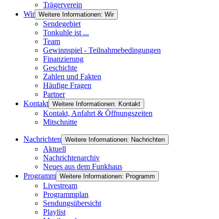
Trägerverein
Wir
Weitere Informationen: Wir
Sendegebiet
Tonkuhle ist ...
Team
Gewinnspiel - Teilnahmebedingungen
Finanzierung
Geschichte
Zahlen und Fakten
Häufige Fragen
Partner
Kontakt
Weitere Informationen: Kontakt
Kontakt, Anfahrt & Öffnungszeiten
Mitschnitte
Nachrichten
Weitere Informationen: Nachrichten
Aktuell
Nachrichtenarchiv
Neues aus dem Funkhaus
Programm
Weitere Informationen: Programm
Livestream
Programmplan
Sendungsübersicht
Playlist