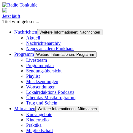
Jetzt läuft
Titel wird gelesen...
Nachrichten
Weitere Informationen: Nachrichten
Aktuell
Nachrichtenarchiv
Neues aus dem Funkhaus
Programm
Weitere Informationen: Programm
Livestream
Programmplan
Sendungsübersicht
Playlist
Musiksendungen
Wortsendungen
Lokalredaktions-Podcasts
Über das Musikprogramm
Trug und Schein
Mitmachen
Weitere Informationen: Mitmachen
Kursangebote
Kinderradio
Praktika
Mitgliedschaft