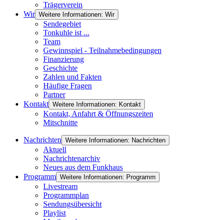
Trägerverein
Wir
Weitere Informationen: Wir
Sendegebiet
Tonkuhle ist ...
Team
Gewinnspiel - Teilnahmebedingungen
Finanzierung
Geschichte
Zahlen und Fakten
Häufige Fragen
Partner
Kontakt
Weitere Informationen: Kontakt
Kontakt, Anfahrt & Öffnungszeiten
Mitschnitte
Nachrichten
Weitere Informationen: Nachrichten
Aktuell
Nachrichtenarchiv
Neues aus dem Funkhaus
Programm
Weitere Informationen: Programm
Livestream
Programmplan
Sendungsübersicht
Playlist