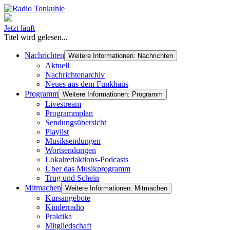
Jetzt läuft
Titel wird gelesen...
Nachrichten
Weitere Informationen: Nachrichten
Aktuell
Nachrichtenarchiv
Neues aus dem Funkhaus
Programm
Weitere Informationen: Programm
Livestream
Programmplan
Sendungsübersicht
Playlist
Musiksendungen
Wortsendungen
Lokalredaktions-Podcasts
Über das Musikprogramm
Trug und Schein
Mitmachen
Weitere Informationen: Mitmachen
Kursangebote
Kinderradio
Praktika
Mitgliedschaft