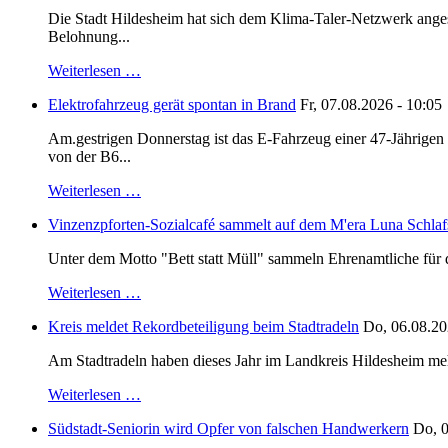
Die Stadt Hildesheim hat sich dem Klima-Taler-Netzwerk anges
Belohnung...
Weiterlesen …
Elektrofahrzeug gerät spontan in Brand
Fr, 07.08.2026 - 10:05
Am.gestrigen Donnerstag ist das E-Fahrzeug einer 47-Jährige
von der B6...
Weiterlesen …
Vinzenzpforten-Sozialcafé sammelt auf dem M'era Luna Schlaf
Unter dem Motto "Bett statt Müll" sammeln Ehrenamtliche für d
Weiterlesen …
Kreis meldet Rekordbeteiligung beim Stadtradeln
Do, 06.08.20
Am Stadtradeln haben dieses Jahr im Landkreis Hildesheim mehr 
Weiterlesen …
Südstadt-Seniorin wird Opfer von falschen Handwerkern
Do, 0