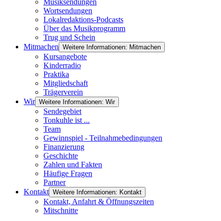
Musiksendungen
Wortsendungen
Lokalredaktions-Podcasts
Über das Musikprogramm
Trug und Schein
Mitmachen
Weitere Informationen: Mitmachen
Kursangebote
Kinderradio
Praktika
Mitgliedschaft
Trägerverein
Wir
Weitere Informationen: Wir
Sendegebiet
Tonkuhle ist ...
Team
Gewinnspiel - Teilnahmebedingungen
Finanzierung
Geschichte
Zahlen und Fakten
Häufige Fragen
Partner
Kontakt
Weitere Informationen: Kontakt
Kontakt, Anfahrt & Öffnungszeiten
Mitschnitte