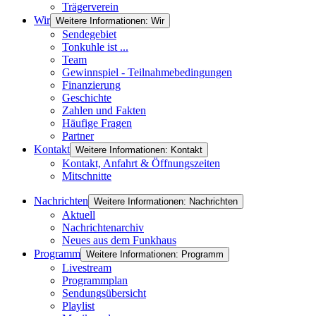
Trägerverein
Wir
Weitere Informationen: Wir
Sendegebiet
Tonkuhle ist ...
Team
Gewinnspiel - Teilnahmebedingungen
Finanzierung
Geschichte
Zahlen und Fakten
Häufige Fragen
Partner
Kontakt
Weitere Informationen: Kontakt
Kontakt, Anfahrt & Öffnungszeiten
Mitschnitte
Nachrichten
Weitere Informationen: Nachrichten
Aktuell
Nachrichtenarchiv
Neues aus dem Funkhaus
Programm
Weitere Informationen: Programm
Livestream
Programmplan
Sendungsübersicht
Playlist