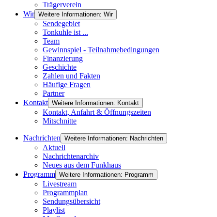
Trägerverein
Wir
Weitere Informationen: Wir
Sendegebiet
Tonkuhle ist ...
Team
Gewinnspiel - Teilnahmebedingungen
Finanzierung
Geschichte
Zahlen und Fakten
Häufige Fragen
Partner
Kontakt
Weitere Informationen: Kontakt
Kontakt, Anfahrt & Öffnungszeiten
Mitschnitte
Nachrichten
Weitere Informationen: Nachrichten
Aktuell
Nachrichtenarchiv
Neues aus dem Funkhaus
Programm
Weitere Informationen: Programm
Livestream
Programmplan
Sendungsübersicht
Playlist