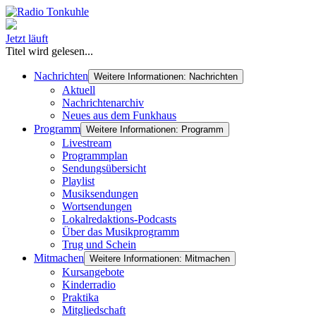
Jetzt läuft
Titel wird gelesen...
Nachrichten
Weitere Informationen: Nachrichten
Aktuell
Nachrichtenarchiv
Neues aus dem Funkhaus
Programm
Weitere Informationen: Programm
Livestream
Programmplan
Sendungsübersicht
Playlist
Musiksendungen
Wortsendungen
Lokalredaktions-Podcasts
Über das Musikprogramm
Trug und Schein
Mitmachen
Weitere Informationen: Mitmachen
Kursangebote
Kinderradio
Praktika
Mitgliedschaft