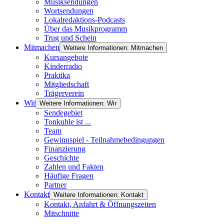
Musiksendungen
Wortsendungen
Lokalredaktions-Podcasts
Über das Musikprogramm
Trug und Schein
Mitmachen
Weitere Informationen: Mitmachen
Kursangebote
Kinderradio
Praktika
Mitgliedschaft
Trägerverein
Wir
Weitere Informationen: Wir
Sendegebiet
Tonkuhle ist ...
Team
Gewinnspiel - Teilnahmebedingungen
Finanzierung
Geschichte
Zahlen und Fakten
Häufige Fragen
Partner
Kontakt
Weitere Informationen: Kontakt
Kontakt, Anfahrt & Öffnungszeiten
Mitschnitte